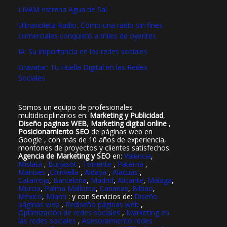
LIVAM estrena Agua de Sal
Ultravioleta Radio, Cómo una radio sin fines
comerciales conquistó a miles de oyentes
IA: Su importancia en las redes sociales
Gravatar: Tu Huella Digital en las Redes
Sociales
Somos un equipo de profesionales
multidisciplinarios en:
Marketing y Publicidad
,
Diseño paginas WEB
,
Marketing digital online
,
Posicionamiento SEO
de páginas web en
Google , con más de 10 años de experiencia,
montones de proyectos y clientes satisfechos.
Agencia de Marketing y SEO
en:
Valencia
,
Mislata
,
Burjasot
,
Torrente
,
Paterna
,
Manises
,
Chirivella
,
Aldaya
,
Alacuás
,
Catarroja
,
Barcelona
,
Madrid
,
Alicante
,
Málaga
,
Murcia
,
Palma Mallorca
,
Canarias
,
Bilbao
,
México
,
Miami
: y con Servicios de:
Diseño
páginas web
,
Rediseño páginas web
,
Optimización de redes sociales
,
Marketing en
las redes sociales
,
Asesoramiento redes