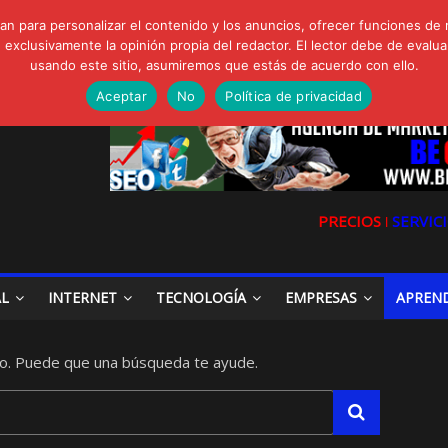
FORTE Bioeffitech y Protección natural sin dañar el entorno
gua de Sal
n para personalizar el contenido y los anuncios, ofrecer funciones de 
clusivamente la opinión propia del redactor. El lector debe de evaluar
io, Cómo una radio sin fines comerciales conquistó a miles de oyente
usando este sitio, asumiremos que estás de acuerdo con ello.
a en las redes sociales
la Digital en las Redes Sociales
Aceptar
No
Política de privacidad
PRECIOS ǀ
SERVICI
AL
INTERNET
TECNOLOGÍA
EMPRESAS
APREN
o. Puede que una búsqueda te ayude.