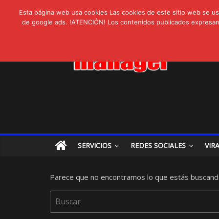
AVISPEX PLUS 
lunes, agosto 3, 2026
Novedades:
LIVAM estrena A
Esta página web usa cookies Las cookies de este sitio web se usa
de google ads. !ATENCIÓN! Los contenidos publicados expresan ex
Ultravioleta Rad
IA: Su importanci
Gravatar: Tu Huel
SERVICIOS
REDES SOCIALES
VIR
Parece que no encontramos lo que estás buscand