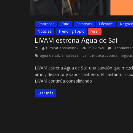
Empresas
Éxito
Famosos
Lifestyle
Negoci
Noticias
Trending Topic
Viral
LIVAM estrena Agua de Sal
Dimitar Kostadinov
259 Views
0 comentar
,
,
,
,
agua de sal
empresas
livam
musica cubana
negoci
LIVAM estrena Agua de Sal, una canción que mezc
amor, desamor y sabor caribeño.. El cantautor cu
LIVAM continúa consolidando
Leer más