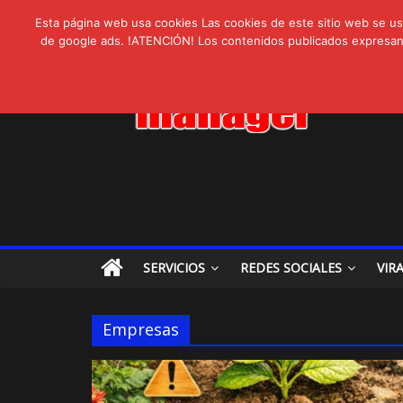
AVISPEX PLUS 
lunes, agosto 3, 2026
Novedades:
LIVAM estrena A
Esta página web usa cookies Las cookies de este sitio web se usa
Ultravioleta Rad
de google ads. !ATENCIÓN! Los contenidos publicados expresan ex
IA: Su importanci
Gravatar: Tu Huel
SERVICIOS
REDES SOCIALES
VIR
Empresas