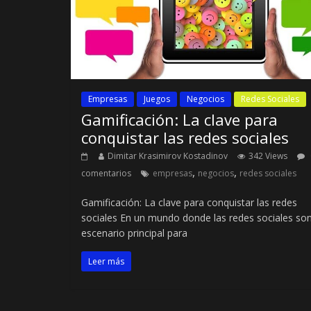
Empresas
Juegos
Negocios
Redes Sociales
Gamificación: La clave para
conquistar las redes sociales
Dimitar Krasimirov Kostadinov
342 Views
,
,
comentarios
empresas
negocios
redes sociales
Gamificación: La clave para conquistar las redes
sociales En un mundo donde las redes sociales son
escenario principal para
Leer más