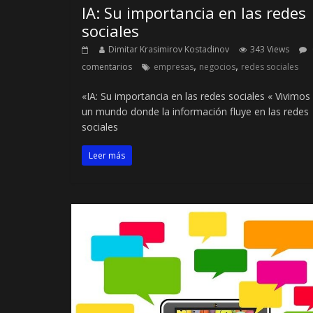
IA: Su importancia en las redes
sociales
Dimitar Krasimirov Kostadinov
343 Views
,
,
comentarios
empresas
negocios
redes sociales
«IA: Su importancia en las redes sociales « Vivimos
un mundo donde la información fluye en las redes
sociales
Leer más