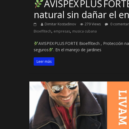
AVISPEX PLUS FORTE 
natural sin dañar el 
Dimitar Kostadinov
279 Views
0 comentar
,
,
Bioeffitech
empresas
musica cubana
AVISPEX PLUS FORTE Bioeffitech , Protección na
seguros
. En el manejo de jardines
Leer más