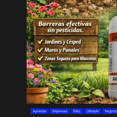
Aprende
Empresas
Éxito
Lifestyle
Negoci