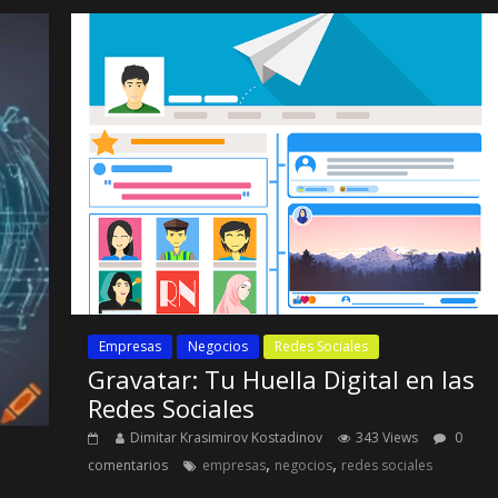
Empresas
Negocios
Redes Sociales
Gravatar: Tu Huella Digital en las
Redes Sociales
Dimitar Krasimirov Kostadinov
343 Views
0
,
,
comentarios
empresas
negocios
redes sociales