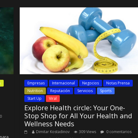
s
Empresas
Internacional
Negocios
Notas Prensa
Nutrition
Reputación
Servicios
Sports
Start Up
Viral
Explore Health circle: Your One-
Stop Shop for All Your Health and
0
Wellness Needs
Dimitar Kostadinov
309 Views
0 comentarios
 para