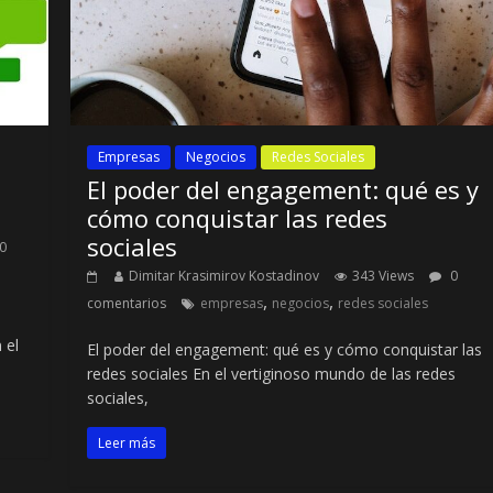
Empresas
Negocios
Redes Sociales
El poder del engagement: qué es y
cómo conquistar las redes
sociales
0
Dimitar Krasimirov Kostadinov
343 Views
0
,
,
comentarios
empresas
negocios
redes sociales
 el
El poder del engagement: qué es y cómo conquistar las
redes sociales En el vertiginoso mundo de las redes
sociales,
Leer más