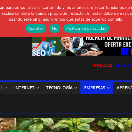
FORTE Bioeffitech y Protección natural sin dañar el entorno
gua de Sal
n para personalizar el contenido y los anuncios, ofrecer funciones de 
io, Cómo una radio sin fines comerciales conquistó a miles de oyente
clusivamente la opinión propia del redactor. El lector debe de evaluar
a en las redes sociales
usando este sitio, asumiremos que estás de acuerdo con ello.
la Digital en las Redes Sociales
Aceptar
No
Política de privacidad
PRECIOS ǀ
SERVICI
AL
INTERNET
TECNOLOGÍA
EMPRESAS
APREN