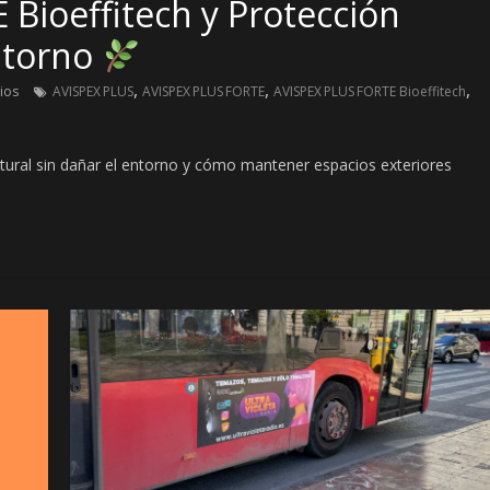
Bioeffitech y Protección
entorno
,
,
,
ios
AVISPEX PLUS
AVISPEX PLUS FORTE
AVISPEX PLUS FORTE Bioeffitech
tural sin dañar el entorno y cómo mantener espacios exteriores