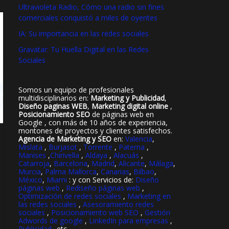
Ultravioleta Radio, Cómo una radio sin fines
comerciales conquistó a miles de oyentes
IA: Su importancia en las redes sociales
Gravatar: Tu Huella Digital en las Redes
Sociales
Somos un equipo de profesionales
multidisciplinarios en:
Marketing y Publicidad
,
Diseño paginas WEB
,
Marketing digital online
,
Posicionamiento SEO
de páginas web en
Google , con más de 10 años de experiencia,
montones de proyectos y clientes satisfechos.
Agencia de Marketing y SEO
en:
Valencia
,
Mislata
,
Burjasot
,
Torrente
,
Paterna
,
Manises
,
Chirivella
,
Aldaya
,
Alacuás
,
Catarroja
,
Barcelona
,
Madrid
,
Alicante
,
Málaga
,
Murcia
,
Palma Mallorca
,
Canarias
,
Bilbao
,
México
,
Miami
: y con Servicios de:
Diseño
páginas web
,
Rediseño páginas web
,
Optimización de redes sociales
,
Marketing en
las redes sociales
,
Asesoramiento redes
sociales
,
Posicionamiento web SEO
,
Gestión
Adwords de google
,
LinkedIn para empresas
,
Publicidad
..etc..