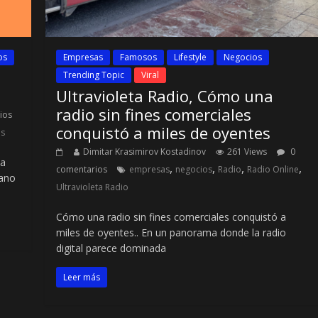
os
Empresas
Famosos
Lifestyle
Negocios
Trending Topic
Viral
Ultravioleta Radio, Cómo una
radio sin fines comerciales
ios
conquistó a miles de oyentes
os
Dimitar Krasimirov Kostadinov
261 Views
0
la
,
,
,
,
comentarios
empresas
negocios
Radio
Radio Online
bano
Ultravioleta Radio
Cómo una radio sin fines comerciales conquistó a
miles de oyentes.. En un panorama donde la radio
digital parece dominada
Leer más