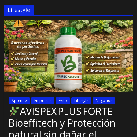
Lifestyle
Aprende
Empresas
Éxito
Lifestyle
Negocios
AVISPEX PLUS FORTE
Bioeffitech y Protección
natural sin dañar el