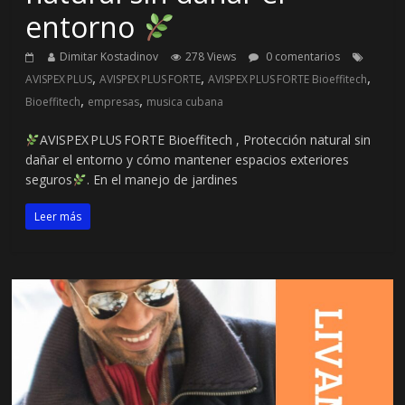
entorno
Dimitar Kostadinov
278 Views
0 comentarios
,
,
,
AVISPEX PLUS
AVISPEX PLUS FORTE
AVISPEX PLUS FORTE Bioeffitech
,
,
Bioeffitech
empresas
musica cubana
AVISPEX PLUS FORTE Bioeffitech , Protección natural sin
dañar el entorno y cómo mantener espacios exteriores
seguros
. En el manejo de jardines
Leer más