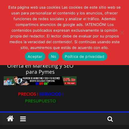
lunes, agosto 3, 2026
Esta página web usa cookies Las cookies de este sitio web se
Novedades:
usan para personalizar el contenido y los anuncios, ofrecer
LIVAM estrena Agua de Sal
funciones de redes sociales y analizar el tráfico. Además
Ultravioleta Radio, Cómo una radio sin fines comerciales
compartimos anuncios de google ads. !ATENCIÓN! Los
conquistó a miles de oyentes
contenidos publicados expresan exclusivamente la opinión
propia del redactor. El lector debe de evaluar por su propios
IA: Su importancia en las redes sociales
medios la veracidad del contenido!. Si continúas usando este
Gravatar: Tu Huella Digital en las Redes Sociales
sitio, asumiremos que estás de acuerdo con ello.
AVISPEX PLUS FORTE Bioeffitech y Protección natural sin
dañar el entorno
Aceptar
No
Política de privacidad
Oferta en Marketing y SEO
para Pymes
PRECIOS ǀ
SERVICIOS ǀ
PRESUPUESTO