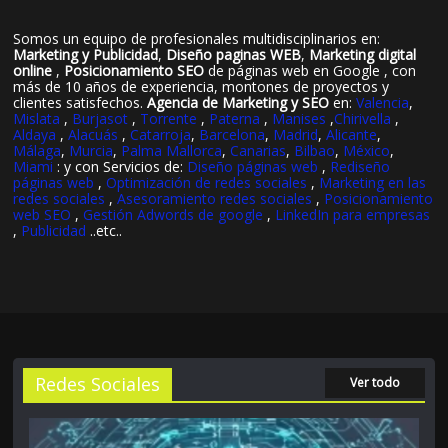
Somos un equipo de profesionales multidisciplinarios en:
Marketing y Publicidad
,
Diseño paginas WEB
,
Marketing digital
online
,
Posicionamiento SEO
de páginas web en Google , con
más de 10 años de experiencia, montones de proyectos y
clientes satisfechos.
Agencia de Marketing y SEO
en:
Valencia
,
Mislata
,
Burjasot
,
Torrente
,
Paterna
,
Manises
,
Chirivella
,
Aldaya
,
Alacuás
,
Catarroja
,
Barcelona
,
Madrid
,
Alicante
,
Málaga
,
Murcia
,
Palma Mallorca
,
Canarias
,
Bilbao
,
México
,
Miami
: y con Servicios de:
Diseño páginas web
,
Rediseño
páginas web
,
Optimización de redes sociales
,
Marketing en las
redes sociales
,
Asesoramiento redes sociales
,
Posicionamiento
web SEO
,
Gestión Adwords de google
,
LinkedIn para empresas
,
Publicidad
..etc..
Redes Sociales
Ver todo