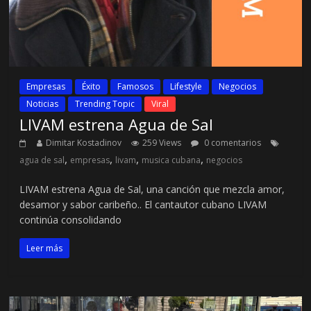
Empresas
Éxito
Famosos
Lifestyle
Negocios
Noticias
Trending Topic
Viral
LIVAM estrena Agua de Sal
Dimitar Kostadinov
259 Views
0 comentarios
,
,
,
,
agua de sal
empresas
livam
musica cubana
negocios
LIVAM estrena Agua de Sal, una canción que mezcla amor,
desamor y sabor caribeño.. El cantautor cubano LIVAM
continúa consolidando
Leer más