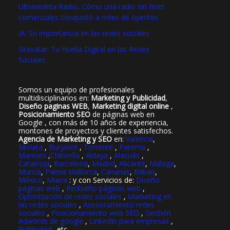
Ultravioleta Radio, Cómo una radio sin fines
comerciales conquistó a miles de oyentes
IA: Su importancia en las redes sociales
Gravatar: Tu Huella Digital en las Redes
Sociales
Somos un equipo de profesionales
multidisciplinarios en:
Marketing y Publicidad
,
Diseño paginas WEB
,
Marketing digital online
,
Posicionamiento SEO
de páginas web en
Google , con más de 10 años de experiencia,
montones de proyectos y clientes satisfechos.
Agencia de Marketing y SEO
en:
Valencia
,
Mislata
,
Burjasot
,
Torrente
,
Paterna
,
Manises
,
Chirivella
,
Aldaya
,
Alacuás
,
Catarroja
,
Barcelona
,
Madrid
,
Alicante
,
Málaga
,
Murcia
,
Palma Mallorca
,
Canarias
,
Bilbao
,
México
,
Miami
: y con Servicios de:
Diseño
páginas web
,
Rediseño páginas web
,
Optimización de redes sociales
,
Marketing en
las redes sociales
,
Asesoramiento redes
sociales
,
Posicionamiento web SEO
,
Gestión
Adwords de google
,
LinkedIn para empresas
,
Publicidad
..etc..