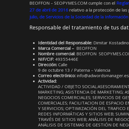
BEOFFON – SEOPYMES.COM cumple con el
Regla
27 de abril de 2016
relativo a la protección de la
julio, de Servicios de la Sociedad de la Informació
Responsable del tratamiento de tus da
Identidad del Responsable:
Dimitar Kostadin
Marca Comercial –
BEOFFON
Nombre comercial:
BEOFFON SEOPYMES.C
NIF/CIF:
49355446E
Dirección:
Calle
9 de octubre 13 / Paterna – Valencia
Correo electrónico:
info@adwordsmanager.es
Actividad:
ACTIVIDAD / OBJETO SOCIAL:ASESORAMIE
MARKETING; ASISTENCIA DE MARKETING; AS
NEGOCIOS COMERCIALES; SERVICIOS DE G
COMERCIALES; FACILITACION DE ESPACIO 
Y SERVICIOS; OPTIMIZACIÓN DEL TRAFICO 
REDES INFORMÁTICAS Y SITIOS WEB; SUMI
TRAVÉS DE SITIOS WEB; ANÁLISIS DE NEG
ANÁLISIS DE SISTEMAS DE GESTIÓN DE NE