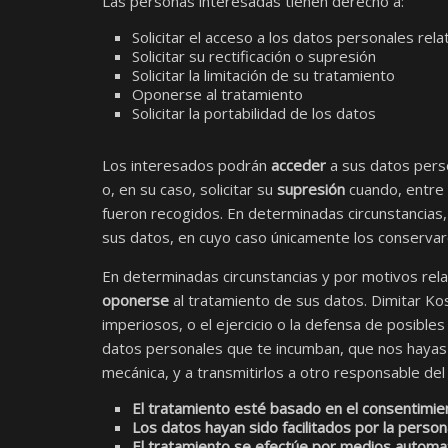
Las personas interesadas tienen derecho a:
Solicitar el acceso a los datos personales rela
Solicitar su rectificación o supresión
Solicitar la limitación de su tratamiento
Oponerse al tratamiento
Solicitar la portabilidad de los datos
Los interesados podrán
acceder
a sus datos perso
o, en su caso, solicitar su
supresión
cuando, entre 
fueron recogidos. En determinadas circunstancias, 
sus datos, en cuyo caso únicamente los conservaré
En determinadas circunstancias y por motivos rela
oponerse
al tratamiento de sus datos. Dimitar Kos
imperiosos, o el ejercicio o la defensa de posible
datos personales que te incumban, que nos hayas 
mecánica, y a transmitirlos a otro responsable de
El tratamiento esté basado en el consentimie
Los datos hayan sido facilitados por la person
El tratamiento se efectúe por medios automa