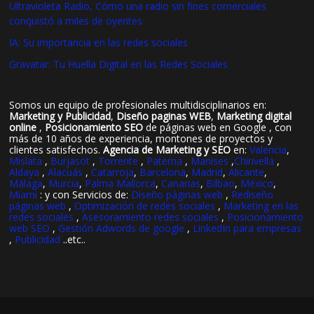
Ultravioleta Radio, Cómo una radio sin fines comerciales
conquistó a miles de oyentes
IA: Su importancia en las redes sociales
Gravatar: Tu Huella Digital en las Redes Sociales
Somos un equipo de profesionales multidisciplinarios en:
Marketing y Publicidad
,
Diseño paginas WEB
,
Marketing digital
online
,
Posicionamiento SEO
de páginas web en Google , con
más de 10 años de experiencia, montones de proyectos y
clientes satisfechos.
Agencia de Marketing y SEO
en:
Valencia
,
Mislata
,
Burjasot
,
Torrente
,
Paterna
,
Manises
,
Chirivella
,
Aldaya
,
Alacuás
,
Catarroja
,
Barcelona
,
Madrid
,
Alicante
,
Málaga
,
Murcia
,
Palma Mallorca
,
Canarias
,
Bilbao
,
México
,
Miami
: y con Servicios de:
Diseño páginas web
,
Rediseño
páginas web
,
Optimización de redes sociales
,
Marketing en las
redes sociales
,
Asesoramiento redes sociales
,
Posicionamiento
web SEO
,
Gestión Adwords de google
,
LinkedIn para empresas
,
Publicidad
..etc..