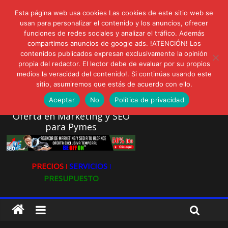
lunes, agosto 3, 2026
Esta página web usa cookies Las cookies de este sitio web se
Novedades:
AVISPEX PLUS FORTE Bioeffitech y Protección natural sin
usan para personalizar el contenido y los anuncios, ofrecer
dañar el entorno
funciones de redes sociales y analizar el tráfico. Además
compartimos anuncios de google ads. !ATENCIÓN! Los
LIVAM estrena Agua de Sal
contenidos publicados expresan exclusivamente la opinión
Ultravioleta Radio, Cómo una radio sin fines comerciales
propia del redactor. El lector debe de evaluar por su propios
conquistó a miles de oyentes
medios la veracidad del contenido!. Si continúas usando este
IA: Su importancia en las redes sociales
sitio, asumiremos que estás de acuerdo con ello.
Gravatar: Tu Huella Digital en las Redes Sociales
Aceptar
No
Política de privacidad
Oferta en Marketing y SEO
para Pymes
PRECIOS ǀ
SERVICIOS ǀ
PRESUPUESTO