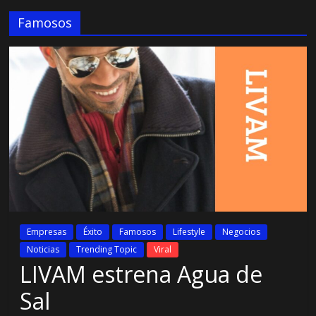
Famosos
Empresas
Éxito
Famosos
Lifestyle
Negocios
Noticias
Trending Topic
Viral
LIVAM estrena Agua de
Sal