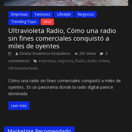
Empresas
Famosos
Lifestyle
Negocios
Trending Topic
Viral
Ultravioleta Radio, Cómo una radio
sin fines comerciales conquistó a
miles de oyentes
Dimitar Krasimirov Kostadinov
261 Views
0
,
,
,
,
comentarios
empresas
negocios
Radio
Radio Online
Ultravioleta Radio
Cómo una radio sin fines comerciales conquistó a miles de
oyentes.. En un panorama donde la radio digital parece
dominada
Leer más
Marketing Recomendado