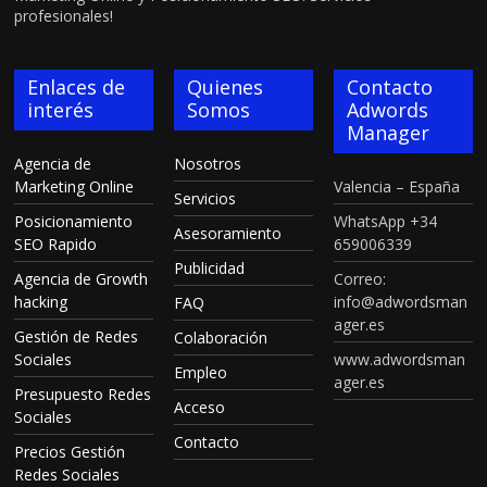
profesionales!
Enlaces de
Quienes
Contacto
interés
Somos
Adwords
Manager
Agencia de
Nosotros
Marketing Online
Valencia – España
Servicios
Posicionamiento
WhatsApp +34
Asesoramiento
SEO Rapido
659006339
Publicidad
Agencia de Growth
Correo:
hacking
info@adwordsman
FAQ
ager.es
Gestión de Redes
Colaboración
Sociales
www.adwordsman
Empleo
ager.es
Presupuesto Redes
Acceso
Sociales
Contacto
Precios Gestión
Redes Sociales