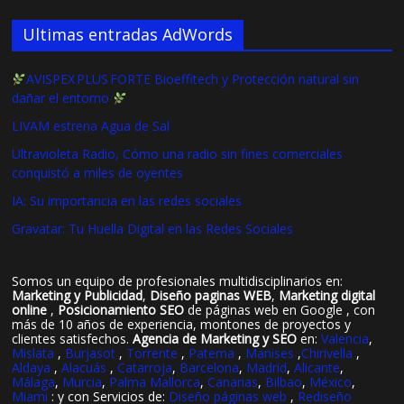
Ultimas entradas AdWords
AVISPEX PLUS FORTE Bioeffitech y Protección natural sin
dañar el entorno
LIVAM estrena Agua de Sal
Ultravioleta Radio, Cómo una radio sin fines comerciales
conquistó a miles de oyentes
IA: Su importancia en las redes sociales
Gravatar: Tu Huella Digital en las Redes Sociales
Somos un equipo de profesionales multidisciplinarios en:
Marketing y Publicidad
,
Diseño paginas WEB
,
Marketing digital
online
,
Posicionamiento SEO
de páginas web en Google , con
más de 10 años de experiencia, montones de proyectos y
clientes satisfechos.
Agencia de Marketing y SEO
en:
Valencia
,
Mislata
,
Burjasot
,
Torrente
,
Paterna
,
Manises
,
Chirivella
,
Aldaya
,
Alacuás
,
Catarroja
,
Barcelona
,
Madrid
,
Alicante
,
Málaga
,
Murcia
,
Palma Mallorca
,
Canarias
,
Bilbao
,
México
,
Miami
: y con Servicios de:
Diseño páginas web
,
Rediseño