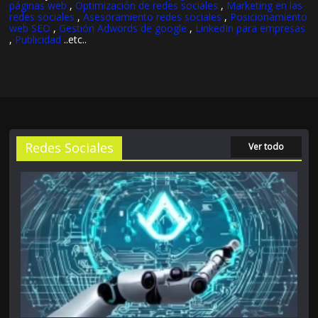
páginas web
,
Optimización de redes sociales
,
Marketing en las
redes sociales
,
Asesoramiento redes sociales
,
Posicionamiento
web SEO
,
Gestión Adwords de google
,
LinkedIn para empresas
,
Publicidad
..etc..
Redes Sociales
Ver todo