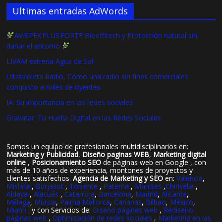
Ultimas entradas AdWords
AVISPEX PLUS FORTE Bioeffitech y Protección natural sin
dañar el entorno
LIVAM estrena Agua de Sal
Ultravioleta Radio, Cómo una radio sin fines comerciales
conquistó a miles de oyentes
IA: Su importancia en las redes sociales
Gravatar: Tu Huella Digital en las Redes Sociales
Somos un equipo de profesionales multidisciplinarios en:
Marketing y Publicidad
,
Diseño paginas WEB
,
Marketing digital
online
,
Posicionamiento SEO
de páginas web en Google , con
más de 10 años de experiencia, montones de proyectos y
clientes satisfechos.
Agencia de Marketing y SEO
en:
Valencia
,
Mislata
,
Burjasot
,
Torrente
,
Paterna
,
Manises
,
Chirivella
,
Aldaya
,
Alacuás
,
Catarroja
,
Barcelona
,
Madrid
,
Alicante
,
Málaga
,
Murcia
,
Palma Mallorca
,
Canarias
,
Bilbao
,
México
,
Miami
: y con Servicios de:
Diseño páginas web
,
Rediseño
páginas web
,
Optimización de redes sociales
,
Marketing en las