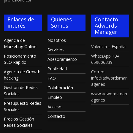
Enlaces de
Quienes
Contacto
interés
Somos
Adwords
Manager
Agencia de
Nosotros
Marketing Online
Valencia – España
Servicios
Posicionamiento
WhatsApp +34
Asesoramiento
SEO Rapido
659006339
Publicidad
Agencia de Growth
Correo:
hacking
info@adwordsman
FAQ
ager.es
Gestión de Redes
Colaboración
Sociales
www.adwordsman
Empleo
ager.es
Presupuesto Redes
Acceso
Sociales
Contacto
Precios Gestión
Redes Sociales