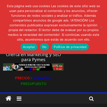
lunes, agosto 3, 2026
Esta página web usa cookies Las cookies de este sitio web se
Novedades:
usan para personalizar el contenido y los anuncios, ofrecer
AVISPEX PLUS FORTE Bioeffitech y Protección natural sin
funciones de redes sociales y analizar el tráfico. Además
dañar el entorno
compartimos anuncios de google ads. !ATENCIÓN! Los
LIVAM estrena Agua de Sal
contenidos publicados expresan exclusivamente la opinión
Ultravioleta Radio, Cómo una radio sin fines comerciales
propia del redactor. El lector debe de evaluar por su propios
conquistó a miles de oyentes
medios la veracidad del contenido!. Si continúas usando este
IA: Su importancia en las redes sociales
sitio, asumiremos que estás de acuerdo con ello.
Gravatar: Tu Huella Digital en las Redes Sociales
Aceptar
No
Política de privacidad
Oferta en Marketing y SEO
para Pymes
PRECIOS ǀ
SERVICIOS ǀ
PRESUPUESTO