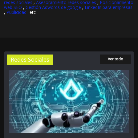
redes sociales
,
Asesoramiento redes sociales
,
Posicionamiento
web SEO
,
Gestión Adwords de google
,
LinkedIn para empresas
,
Publicidad
..etc..
Redes Sociales
Ver todo