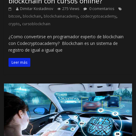
blockchain con cursos online?
Dimitar Kostadinov
275 Views
0 comentarios
,
,
,
,
bitcoin
blockchain
blockchainacademy
codecryptoacademy
,
crypto
cursoblockchain
¿Como convertirse en programador experto de blockchain
con Codecryptoacademy? Blockchain es un sistema de
registro de igual a igual que
Leer más