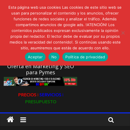
lunes, agosto 3, 2026
Esta página web usa cookies Las cookies de este sitio web se
Novedades:
usan para personalizar el contenido y los anuncios, ofrecer
LIVAM estrena Agua de Sal
funciones de redes sociales y analizar el tráfico. Además
Ultravioleta Radio, Cómo una radio sin fines comerciales
compartimos anuncios de google ads. !ATENCIÓN! Los
conquistó a miles de oyentes
contenidos publicados expresan exclusivamente la opinión
propia del redactor. El lector debe de evaluar por su propios
IA: Su importancia en las redes sociales
medios la veracidad del contenido!. Si continúas usando este
Gravatar: Tu Huella Digital en las Redes Sociales
sitio, asumiremos que estás de acuerdo con ello.
AVISPEX PLUS FORTE Bioeffitech y Protección natural sin
dañar el entorno
Aceptar
No
Política de privacidad
Oferta en Marketing y SEO
para Pymes
PRECIOS ǀ
SERVICIOS ǀ
PRESUPUESTO