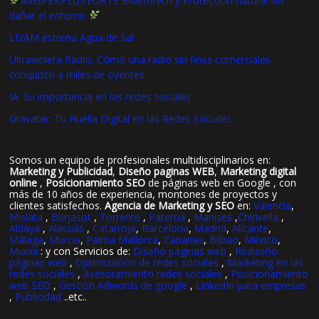
AVISPEX PLUS FORTE Bioeffitech y Protección natural sin
dañar el entorno
LIVAM estrena Agua de Sal
Ultravioleta Radio, Cómo una radio sin fines comerciales
conquistó a miles de oyentes
IA: Su importancia en las redes sociales
Gravatar: Tu Huella Digital en las Redes Sociales
Somos un equipo de profesionales multidisciplinarios en:
Marketing y Publicidad
,
Diseño paginas WEB
,
Marketing digital
online
,
Posicionamiento SEO
de páginas web en Google , con
más de 10 años de experiencia, montones de proyectos y
clientes satisfechos.
Agencia de Marketing y SEO
en:
Valencia
,
Mislata
,
Burjasot
,
Torrente
,
Paterna
,
Manises
,
Chirivella
,
Aldaya
,
Alacuás
,
Catarroja
,
Barcelona
,
Madrid
,
Alicante
,
Málaga
,
Murcia
,
Palma Mallorca
,
Canarias
,
Bilbao
,
México
,
Miami
: y con Servicios de:
Diseño páginas web
,
Rediseño
páginas web
,
Optimización de redes sociales
,
Marketing en las
redes sociales
,
Asesoramiento redes sociales
,
Posicionamiento
web SEO
,
Gestión Adwords de google
,
LinkedIn para empresas
,
Publicidad
..etc..