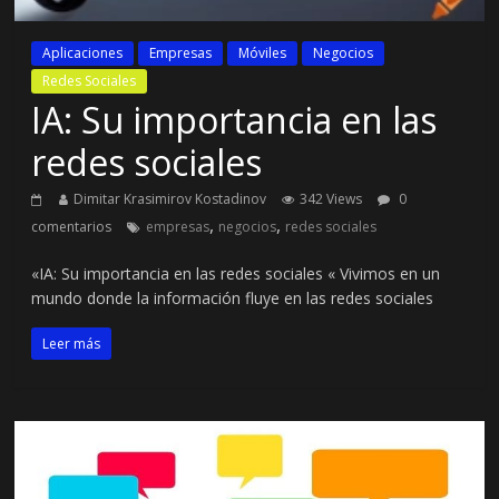
Aplicaciones
Empresas
Móviles
Negocios
Redes Sociales
IA: Su importancia en las
redes sociales
Dimitar Krasimirov Kostadinov
342 Views
0
,
,
comentarios
empresas
negocios
redes sociales
«IA: Su importancia en las redes sociales « Vivimos en un
mundo donde la información fluye en las redes sociales
Leer más