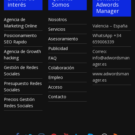
interés
Somos
Adwords
Manager
Agencia de
Nosotros
Marketing Online
Valencia – España
Servicios
Posicionamiento
WhatsApp +34
Asesoramiento
SEO Rapido
659006339
Publicidad
Agencia de Growth
Correo:
hacking
info@adwordsman
FAQ
ager.es
Gestión de Redes
Colaboración
Sociales
www.adwordsman
Empleo
ager.es
Presupuesto Redes
Acceso
Sociales
Contacto
Precios Gestión
Redes Sociales