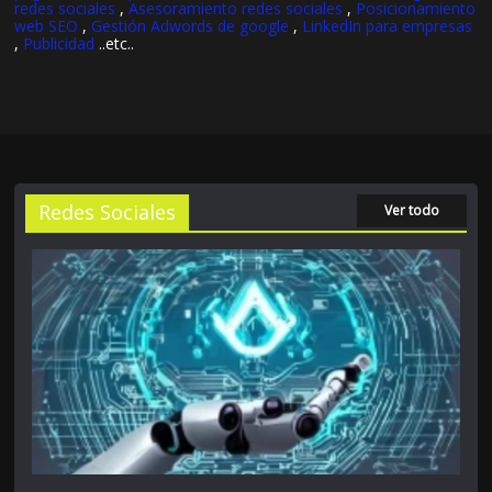
redes sociales
,
Asesoramiento redes sociales
,
Posicionamiento
web SEO
,
Gestión Adwords de google
,
LinkedIn para empresas
,
Publicidad
..etc..
Redes Sociales
Ver todo