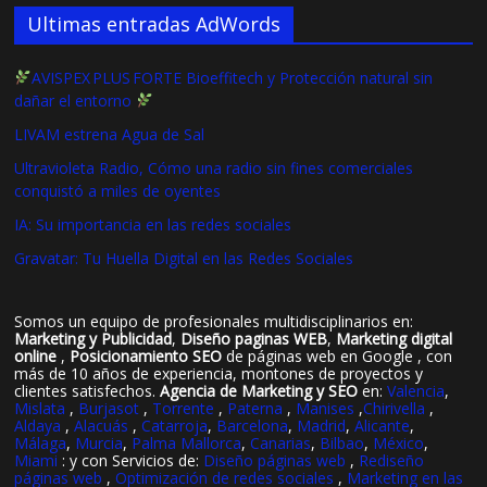
Ultimas entradas AdWords
AVISPEX PLUS FORTE Bioeffitech y Protección natural sin
dañar el entorno
LIVAM estrena Agua de Sal
Ultravioleta Radio, Cómo una radio sin fines comerciales
conquistó a miles de oyentes
IA: Su importancia en las redes sociales
Gravatar: Tu Huella Digital en las Redes Sociales
Somos un equipo de profesionales multidisciplinarios en:
Marketing y Publicidad
,
Diseño paginas WEB
,
Marketing digital
online
,
Posicionamiento SEO
de páginas web en Google , con
más de 10 años de experiencia, montones de proyectos y
clientes satisfechos.
Agencia de Marketing y SEO
en:
Valencia
,
Mislata
,
Burjasot
,
Torrente
,
Paterna
,
Manises
,
Chirivella
,
Aldaya
,
Alacuás
,
Catarroja
,
Barcelona
,
Madrid
,
Alicante
,
Málaga
,
Murcia
,
Palma Mallorca
,
Canarias
,
Bilbao
,
México
,
Miami
: y con Servicios de:
Diseño páginas web
,
Rediseño
páginas web
,
Optimización de redes sociales
,
Marketing en las