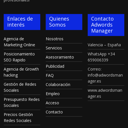
Enlaces de
Quienes
Contacto
interés
Somos
Adwords
Manager
Agencia de
Nosotros
Marketing Online
Valencia – España
Servicios
Posicionamiento
WhatsApp +34
Asesoramiento
SEO Rapido
659006339
Publicidad
Agencia de Growth
Correo:
hacking
info@adwordsman
FAQ
ager.es
Gestión de Redes
Colaboración
Sociales
www.adwordsman
Empleo
ager.es
Presupuesto Redes
Acceso
Sociales
Contacto
Precios Gestión
Redes Sociales