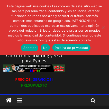
lunes, agosto 3, 2026
Esta página web usa cookies Las cookies de este sitio web se
Novedades:
usan para personalizar el contenido y los anuncios, ofrecer
AVISPEX PLUS FORTE Bioeffitech y Protección natural sin
funciones de redes sociales y analizar el tráfico. Además
dañar el entorno
compartimos anuncios de google ads. !ATENCIÓN! Los
LIVAM estrena Agua de Sal
contenidos publicados expresan exclusivamente la opinión
Ultravioleta Radio, Cómo una radio sin fines comerciales
propia del redactor. El lector debe de evaluar por su propios
conquistó a miles de oyentes
medios la veracidad del contenido!. Si continúas usando este
IA: Su importancia en las redes sociales
sitio, asumiremos que estás de acuerdo con ello.
Gravatar: Tu Huella Digital en las Redes Sociales
Aceptar
No
Política de privacidad
Oferta en Marketing y SEO
para Pymes
PRECIOS ǀ
SERVICIOS ǀ
PRESUPUESTO