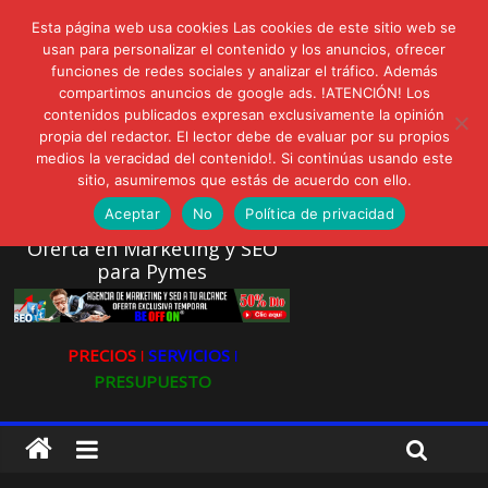
lunes, agosto 3, 2026
Esta página web usa cookies Las cookies de este sitio web se
Novedades:
AVISPEX PLUS FORTE Bioeffitech y Protección natural sin
usan para personalizar el contenido y los anuncios, ofrecer
dañar el entorno
funciones de redes sociales y analizar el tráfico. Además
compartimos anuncios de google ads. !ATENCIÓN! Los
LIVAM estrena Agua de Sal
contenidos publicados expresan exclusivamente la opinión
Ultravioleta Radio, Cómo una radio sin fines comerciales
propia del redactor. El lector debe de evaluar por su propios
conquistó a miles de oyentes
medios la veracidad del contenido!. Si continúas usando este
IA: Su importancia en las redes sociales
sitio, asumiremos que estás de acuerdo con ello.
Gravatar: Tu Huella Digital en las Redes Sociales
Aceptar
No
Política de privacidad
Oferta en Marketing y SEO
para Pymes
PRECIOS ǀ
SERVICIOS ǀ
PRESUPUESTO