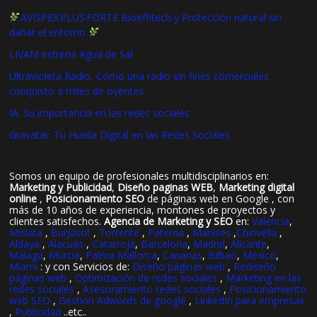
AVISPEX PLUS FORTE Bioeffitech y Protección natural sin
dañar el entorno
LIVAM estrena Agua de Sal
Ultravioleta Radio, Cómo una radio sin fines comerciales
conquistó a miles de oyentes
IA: Su importancia en las redes sociales
Gravatar: Tu Huella Digital en las Redes Sociales
Somos un equipo de profesionales multidisciplinarios en:
Marketing y Publicidad
,
Diseño paginas WEB
,
Marketing digital
online
,
Posicionamiento SEO
de páginas web en Google , con
más de 10 años de experiencia, montones de proyectos y
clientes satisfechos.
Agencia de Marketing y SEO
en:
Valencia
,
Mislata
,
Burjasot
,
Torrente
,
Paterna
,
Manises
,
Chirivella
,
Aldaya
,
Alacuás
,
Catarroja
,
Barcelona
,
Madrid
,
Alicante
,
Málaga
,
Murcia
,
Palma Mallorca
,
Canarias
,
Bilbao
,
México
,
Miami
: y con Servicios de:
Diseño páginas web
,
Rediseño
páginas web
,
Optimización de redes sociales
,
Marketing en las
redes sociales
,
Asesoramiento redes sociales
,
Posicionamiento
web SEO
,
Gestión Adwords de google
,
LinkedIn para empresas
,
Publicidad
..etc..