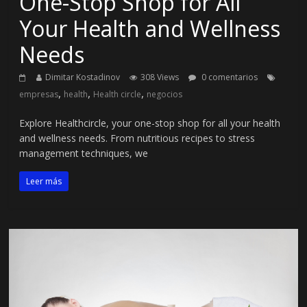
One-Stop Shop for All
Your Health and Wellness
Needs
Dimitar Kostadinov
308 Views
0 comentarios
,
,
,
empresas
health
Health circle
negocios
Explore Healthcircle, your one-stop shop for all your health
and wellness needs. From nutritious recipes to stress
management techniques, we
Leer más