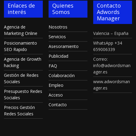
Enlaces de
Quienes
Contacto
interés
Somos
Adwords
Manager
Agencia de
Nosotros
Marketing Online
Valencia – España
Servicios
Posicionamiento
WhatsApp +34
Asesoramiento
SEO Rapido
659006339
Publicidad
Agencia de Growth
Correo:
hacking
info@adwordsman
FAQ
ager.es
Gestión de Redes
Colaboración
Sociales
www.adwordsman
Empleo
ager.es
Presupuesto Redes
Acceso
Sociales
Contacto
Precios Gestión
Redes Sociales