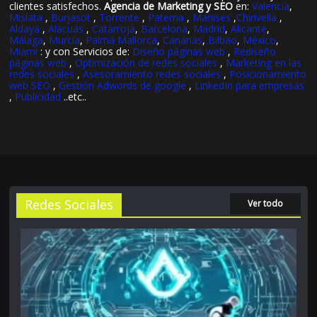
clientes satisfechos.
Agencia de Marketing y SEO
en:
Valencia
,
Mislata
,
Burjasot
,
Torrente
,
Paterna
,
Manises
,
Chirivella
,
Aldaya
,
Alacuás
,
Catarroja
,
Barcelona
,
Madrid
,
Alicante
,
Málaga
,
Murcia
,
Palma Mallorca
,
Canarias
,
Bilbao
,
México
,
Miami
: y con Servicios de:
Diseño páginas web
,
Rediseño
páginas web
,
Optimización de redes sociales
,
Marketing en las
redes sociales
,
Asesoramiento redes sociales
,
Posicionamiento
web SEO
,
Gestión Adwords de google
,
LinkedIn para empresas
,
Publicidad
..etc..
Redes Sociales
Ver todo