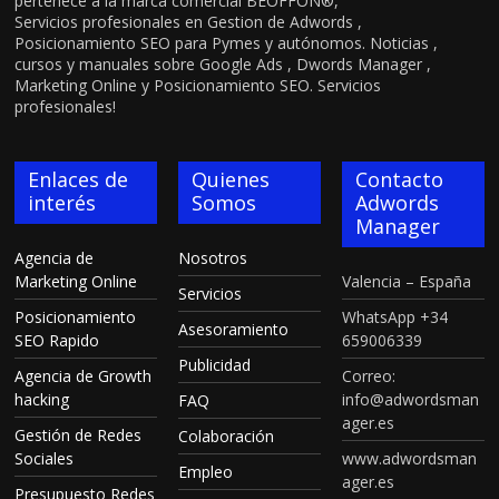
pertenece a la marca comercial BEOFFON®,
Servicios profesionales en Gestion de Adwords ,
Posicionamiento SEO para Pymes y autónomos. Noticias ,
cursos y manuales sobre Google Ads , Dwords Manager ,
Marketing Online y Posicionamiento SEO. Servicios
profesionales!
Enlaces de
Quienes
Contacto
interés
Somos
Adwords
Manager
Agencia de
Nosotros
Marketing Online
Valencia – España
Servicios
Posicionamiento
WhatsApp +34
Asesoramiento
SEO Rapido
659006339
Publicidad
Agencia de Growth
Correo:
hacking
info@adwordsman
FAQ
ager.es
Gestión de Redes
Colaboración
Sociales
www.adwordsman
Empleo
ager.es
Presupuesto Redes