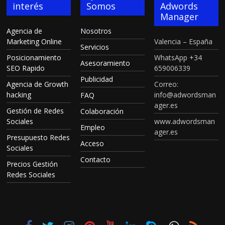
interés
Somos
Adwords
Manager
Agencia de
Nosotros
Marketing Online
Valencia – España
Servicios
Posicionamiento
WhatsApp +34
Asesoramiento
SEO Rapido
659006339
Publicidad
Agencia de Growth
Correo:
hacking
info@adwordsman
FAQ
ager.es
Gestión de Redes
Colaboración
Sociales
www.adwordsman
Empleo
ager.es
Presupuesto Redes
Acceso
Sociales
Contacto
Precios Gestión
Redes Sociales