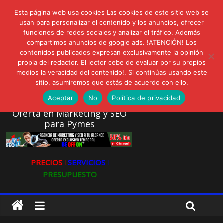
lunes, agosto 3, 2026
Esta página web usa cookies Las cookies de este sitio web se
Novedades:
AVISPEX PLUS FORTE Bioeffitech y Protección natural sin
usan para personalizar el contenido y los anuncios, ofrecer
dañar el entorno
funciones de redes sociales y analizar el tráfico. Además
compartimos anuncios de google ads. !ATENCIÓN! Los
LIVAM estrena Agua de Sal
contenidos publicados expresan exclusivamente la opinión
Ultravioleta Radio, Cómo una radio sin fines comerciales
propia del redactor. El lector debe de evaluar por su propios
conquistó a miles de oyentes
medios la veracidad del contenido!. Si continúas usando este
IA: Su importancia en las redes sociales
sitio, asumiremos que estás de acuerdo con ello.
Gravatar: Tu Huella Digital en las Redes Sociales
Aceptar
No
Política de privacidad
Oferta en Marketing y SEO
para Pymes
PRECIOS ǀ
SERVICIOS ǀ
PRESUPUESTO