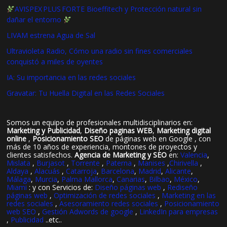
AVISPEX PLUS FORTE Bioeffitech y Protección natural sin
dañar el entorno
LIVAM estrena Agua de Sal
Ultravioleta Radio, Cómo una radio sin fines comerciales
conquistó a miles de oyentes
IA: Su importancia en las redes sociales
Gravatar: Tu Huella Digital en las Redes Sociales
Somos un equipo de profesionales multidisciplinarios en:
Marketing y Publicidad
,
Diseño paginas WEB
,
Marketing digital
online
,
Posicionamiento SEO
de páginas web en Google , con
más de 10 años de experiencia, montones de proyectos y
clientes satisfechos.
Agencia de Marketing y SEO
en:
Valencia
,
Mislata
,
Burjasot
,
Torrente
,
Paterna
,
Manises
,
Chirivella
,
Aldaya
,
Alacuás
,
Catarroja
,
Barcelona
,
Madrid
,
Alicante
,
Málaga
,
Murcia
,
Palma Mallorca
,
Canarias
,
Bilbao
,
México
,
Miami
: y con Servicios de:
Diseño páginas web
,
Rediseño
páginas web
,
Optimización de redes sociales
,
Marketing en las
redes sociales
,
Asesoramiento redes sociales
,
Posicionamiento
web SEO
,
Gestión Adwords de google
,
LinkedIn para empresas
,
Publicidad
..etc..