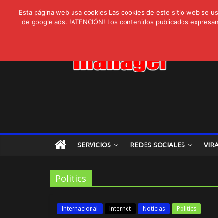
AVISPEX PLUS 
lunes, agosto 3, 2026
Novedades:
Esta página web usa cookies Las cookies de este sitio web se usa
LIVAM estrena A
de google ads. !ATENCIÓN! Los contenidos publicados expresan ex
Ultravioleta Rad
IA: Su importanci
Gravatar: Tu Huel
SERVICIOS
REDES SOCIALES
VIR
Politics
Internacional
Internet
Noticias
Politics