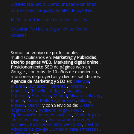
Ultravioleta Radio, Cómo una radio sin fines
comerciales conquistó a miles de oyentes
IA: Su importancia en las redes sociales
Gravatar: Tu Huella Digital en las Redes
Sociales
Somos un equipo de profesionales
multidisciplinarios en:
Marketing y Publicidad
,
Diseño paginas WEB
,
Marketing digital online
,
Posicionamiento SEO
de páginas web en
Google , con más de 10 años de experiencia,
montones de proyectos y clientes satisfechos.
Agencia de Marketing y SEO
en:
Valencia
,
Mislata
,
Burjasot
,
Torrente
,
Paterna
,
Manises
,
Chirivella
,
Aldaya
,
Alacuás
,
Catarroja
,
Barcelona
,
Madrid
,
Alicante
,
Málaga
,
Murcia
,
Palma Mallorca
,
Canarias
,
Bilbao
,
México
,
Miami
: y con Servicios de:
Diseño
páginas web
,
Rediseño páginas web
,
Optimización de redes sociales
,
Marketing en
las redes sociales
,
Asesoramiento redes
sociales
,
Posicionamiento web SEO
,
Gestión
Adwords de google
,
LinkedIn para empresas
,
Publicidad
..etc..