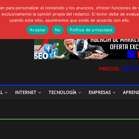
FORTE Bioeffitech y Protección natural sin dañar el entorno
n para personalizar el contenido y los anuncios, ofrecer funciones de 
gua de Sal
clusivamente la opinión propia del redactor. El lector debe de evaluar
io, Cómo una radio sin fines comerciales conquistó a miles de oyente
usando este sitio, asumiremos que estás de acuerdo con ello.
a en las redes sociales
la Digital en las Redes Sociales
Aceptar
No
Política de privacidad
PRECIOS ǀ
SERVICI
AL
INTERNET
TECNOLOGÍA
EMPRESAS
APREN