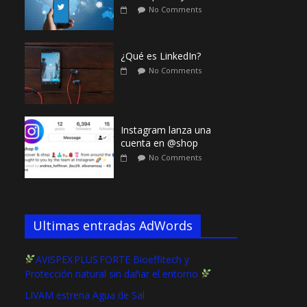
No Comments
¿Qué es LinkedIn?
No Comments
Instagram lanza una
cuenta en @shop
No Comments
Ultimas entradas AdWords
AVISPEX PLUS FORTE Bioeffitech y
Protección natural sin dañar el entorno
LIVAM estrena Agua de Sal