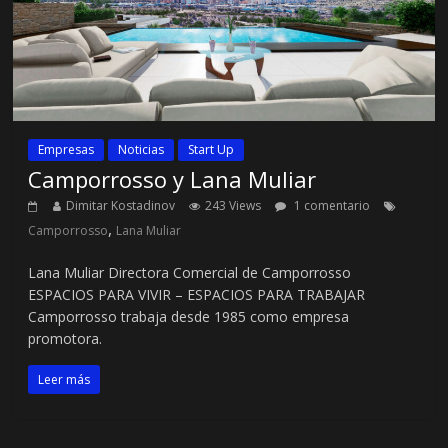
Empresas
Noticias
Start Up
Camporrosso y Lana Muliar
Dimitar Kostadinov
243 Views
1 comentario
,
Camporrosso
Lana Muliar
Lana Muliar Directora Comercial de Camporrosso
ESPACIOS PARA VIVIR – ESPACIOS PARA TRABAJAR
Camporrosso trabaja desde 1985 como empresa
promotora.
Leer más