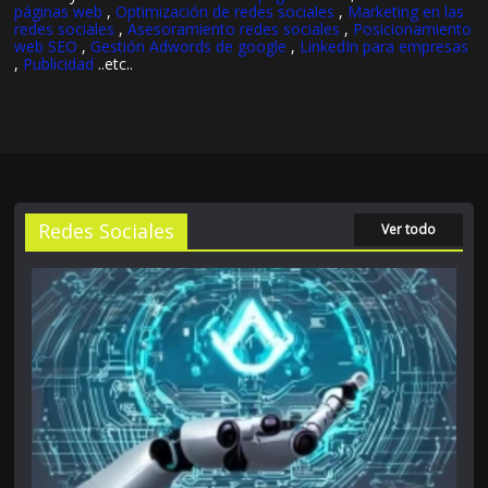
páginas web
,
Optimización de redes sociales
,
Marketing en las
redes sociales
,
Asesoramiento redes sociales
,
Posicionamiento
web SEO
,
Gestión Adwords de google
,
LinkedIn para empresas
,
Publicidad
..etc..
Redes Sociales
Ver todo