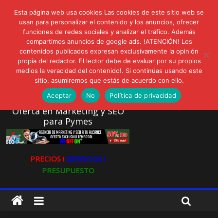
lunes, agosto 3, 2026
Esta página web usa cookies Las cookies de este sitio web se
Novedades:
AVISPEX PLUS FORTE Bioeffitech y Protección natural sin
usan para personalizar el contenido y los anuncios, ofrecer
dañar el entorno
funciones de redes sociales y analizar el tráfico. Además
compartimos anuncios de google ads. !ATENCIÓN! Los
LIVAM estrena Agua de Sal
contenidos publicados expresan exclusivamente la opinión
Ultravioleta Radio, Cómo una radio sin fines comerciales
propia del redactor. El lector debe de evaluar por su propios
conquistó a miles de oyentes
medios la veracidad del contenido!. Si continúas usando este
IA: Su importancia en las redes sociales
sitio, asumiremos que estás de acuerdo con ello.
Gravatar: Tu Huella Digital en las Redes Sociales
Aceptar
No
Política de privacidad
Oferta en Marketing y SEO
para Pymes
PRECIOS ǀ
SERVICIOS ǀ
PRESUPUESTO