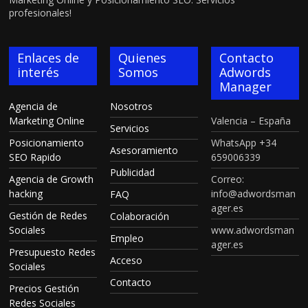
profesionales!
Enlaces de
Quienes
Contacto
interés
Somos
Adwords
Manager
Agencia de
Nosotros
Marketing Online
Valencia – España
Servicios
Posicionamiento
WhatsApp +34
Asesoramiento
SEO Rapido
659006339
Publicidad
Agencia de Growth
Correo:
hacking
info@adwordsman
FAQ
ager.es
Gestión de Redes
Colaboración
Sociales
www.adwordsman
Empleo
ager.es
Presupuesto Redes
Acceso
Sociales
Contacto
Precios Gestión
Redes Sociales