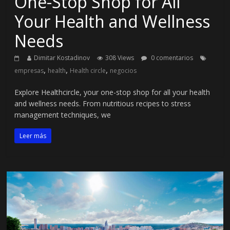
One-Stop Shop for All
Your Health and Wellness
Needs
Dimitar Kostadinov
308 Views
0 comentarios
,
,
,
empresas
health
Health circle
negocios
Explore Healthcircle, your one-stop shop for all your health
and wellness needs. From nutritious recipes to stress
management techniques, we
Leer más