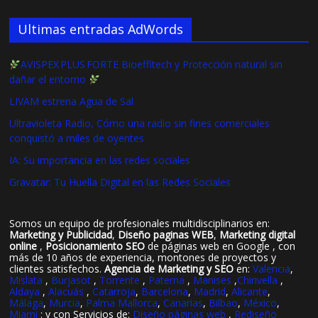
Ultimas entradas AdWords
AVISPEX PLUS FORTE Bioeffitech y Protección natural sin
dañar el entorno
LIVAM estrena Agua de Sal
Ultravioleta Radio, Cómo una radio sin fines comerciales
conquistó a miles de oyentes
IA: Su importancia en las redes sociales
Gravatar: Tu Huella Digital en las Redes Sociales
Somos un equipo de profesionales multidisciplinarios en:
Marketing y Publicidad
,
Diseño paginas WEB
,
Marketing digital
online
,
Posicionamiento SEO
de páginas web en Google , con
más de 10 años de experiencia, montones de proyectos y
clientes satisfechos.
Agencia de Marketing y SEO
en:
Valencia
,
Mislata
,
Burjasot
,
Torrente
,
Paterna
,
Manises
,
Chirivella
,
Aldaya
,
Alacuás
,
Catarroja
,
Barcelona
,
Madrid
,
Alicante
,
Málaga
,
Murcia
,
Palma Mallorca
,
Canarias
,
Bilbao
,
México
,
Miami
: y con Servicios de:
Diseño páginas web
,
Rediseño