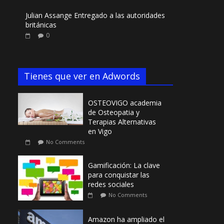
Julian Assange Entregado a las autoridades
británicas
0
Tienes que ver en Adwords
OSTEOVIGO academia
de Osteopatia y
Terapias Alternativas
en Vigo
No Comments
Gamificación: La clave
para conquistar las
redes sociales
No Comments
Amazon ha ampliado el