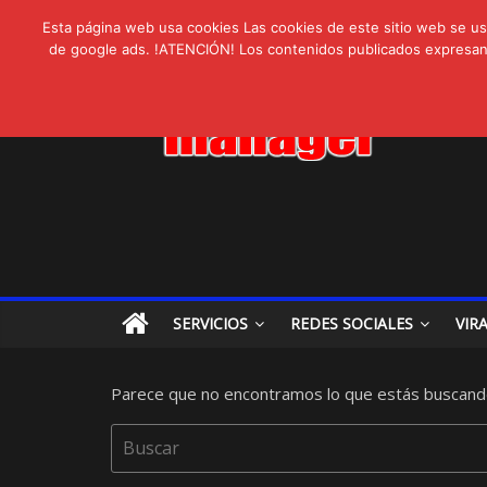
AVISPEX PLUS 
lunes, agosto 3, 2026
Novedades:
Esta página web usa cookies Las cookies de este sitio web se usa
LIVAM estrena A
de google ads. !ATENCIÓN! Los contenidos publicados expresan ex
Ultravioleta Rad
IA: Su importanci
Gravatar: Tu Huel
SERVICIOS
REDES SOCIALES
VIR
Parece que no encontramos lo que estás buscand