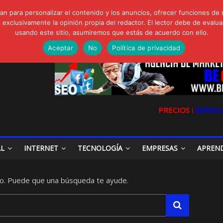
FORTE Bioeffitech y Protección natural sin dañar el entorno
n para personalizar el contenido y los anuncios, ofrecer funciones de 
gua de Sal
clusivamente la opinión propia del redactor. El lector debe de evaluar
io, Cómo una radio sin fines comerciales conquistó a miles de oyente
usando este sitio, asumiremos que estás de acuerdo con ello.
a en las redes sociales
la Digital en las Redes Sociales
Aceptar
No
Política de privacidad
PRECIOS ǀ
SERVICI
AL
INTERNET
TECNOLOGÍA
EMPRESAS
APREN
o. Puede que una búsqueda te ayude.