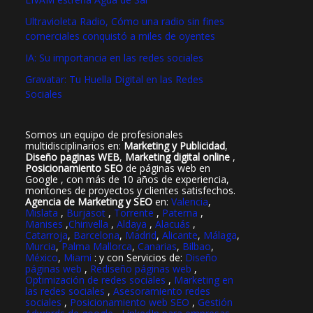
Ultravioleta Radio, Cómo una radio sin fines
comerciales conquistó a miles de oyentes
IA: Su importancia en las redes sociales
Gravatar: Tu Huella Digital en las Redes
Sociales
Somos un equipo de profesionales
multidisciplinarios en:
Marketing y Publicidad
,
Diseño paginas WEB
,
Marketing digital online
,
Posicionamiento SEO
de páginas web en
Google , con más de 10 años de experiencia,
montones de proyectos y clientes satisfechos.
Agencia de Marketing y SEO
en:
Valencia
,
Mislata
,
Burjasot
,
Torrente
,
Paterna
,
Manises
,
Chirivella
,
Aldaya
,
Alacuás
,
Catarroja
,
Barcelona
,
Madrid
,
Alicante
,
Málaga
,
Murcia
,
Palma Mallorca
,
Canarias
,
Bilbao
,
México
,
Miami
: y con Servicios de:
Diseño
páginas web
,
Rediseño páginas web
,
Optimización de redes sociales
,
Marketing en
las redes sociales
,
Asesoramiento redes
sociales
,
Posicionamiento web SEO
,
Gestión