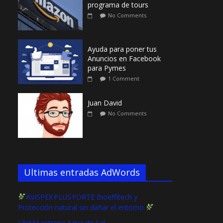
programa de tours
No Comments
Ayuda para poner tus
Anuncios en Facebook
para Pymes
1 Comment
Juan David
No Comments
Ultimas entradas AdWords
AVISPEX PLUS FORTE Bioeffitech y
Protección natural sin dañar el entorno
LIVAM estrena Agua de Sal