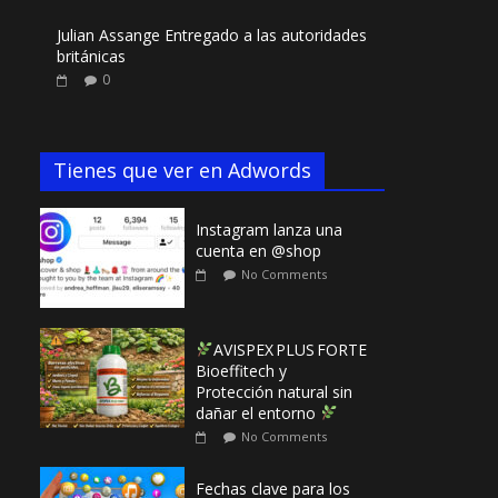
Julian Assange Entregado a las autoridades
británicas
0
Tienes que ver en Adwords
Instagram lanza una
cuenta en @shop
No Comments
AVISPEX PLUS FORTE
Bioeffitech y
Protección natural sin
dañar el entorno
No Comments
Fechas clave para los