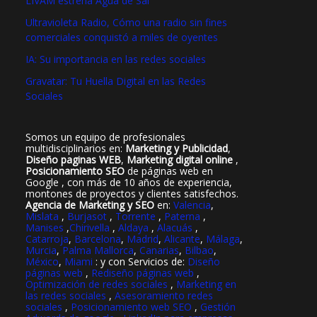
LIVAM estrena Agua de Sal
Ultravioleta Radio, Cómo una radio sin fines
comerciales conquistó a miles de oyentes
IA: Su importancia en las redes sociales
Gravatar: Tu Huella Digital en las Redes
Sociales
Somos un equipo de profesionales
multidisciplinarios en:
Marketing y Publicidad
,
Diseño paginas WEB
,
Marketing digital online
,
Posicionamiento SEO
de páginas web en
Google , con más de 10 años de experiencia,
montones de proyectos y clientes satisfechos.
Agencia de Marketing y SEO
en:
Valencia
,
Mislata
,
Burjasot
,
Torrente
,
Paterna
,
Manises
,
Chirivella
,
Aldaya
,
Alacuás
,
Catarroja
,
Barcelona
,
Madrid
,
Alicante
,
Málaga
,
Murcia
,
Palma Mallorca
,
Canarias
,
Bilbao
,
México
,
Miami
: y con Servicios de:
Diseño
páginas web
,
Rediseño páginas web
,
Optimización de redes sociales
,
Marketing en
las redes sociales
,
Asesoramiento redes
sociales
,
Posicionamiento web SEO
,
Gestión