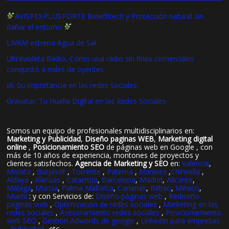
AVISPEX PLUS FORTE Bioeffitech y Protección natural sin
dañar el entorno
LIVAM estrena Agua de Sal
Ultravioleta Radio, Cómo una radio sin fines comerciales
conquistó a miles de oyentes
IA: Su importancia en las redes sociales
Gravatar: Tu Huella Digital en las Redes Sociales
Somos un equipo de profesionales multidisciplinarios en:
Marketing y Publicidad
,
Diseño paginas WEB
,
Marketing digital
online
,
Posicionamiento SEO
de páginas web en Google , con
más de 10 años de experiencia, montones de proyectos y
clientes satisfechos.
Agencia de Marketing y SEO
en:
Valencia
,
Mislata
,
Burjasot
,
Torrente
,
Paterna
,
Manises
,
Chirivella
,
Aldaya
,
Alacuás
,
Catarroja
,
Barcelona
,
Madrid
,
Alicante
,
Málaga
,
Murcia
,
Palma Mallorca
,
Canarias
,
Bilbao
,
México
,
Miami
: y con Servicios de:
Diseño páginas web
,
Rediseño
páginas web
,
Optimización de redes sociales
,
Marketing en las
redes sociales
,
Asesoramiento redes sociales
,
Posicionamiento
web SEO
,
Gestión Adwords de google
,
LinkedIn para empresas
,
Publicidad
..etc..