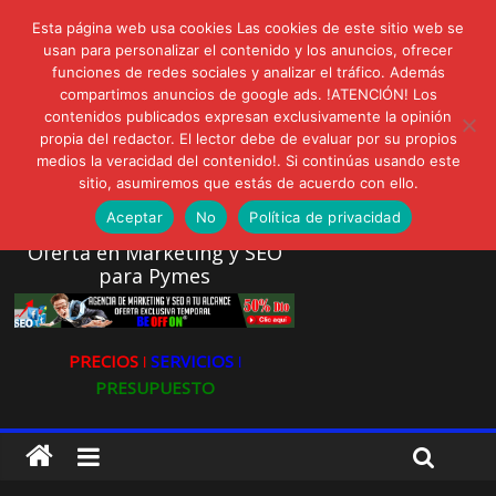
lunes, agosto 3, 2026
Esta página web usa cookies Las cookies de este sitio web se
Novedades:
usan para personalizar el contenido y los anuncios, ofrecer
AVISPEX PLUS FORTE Bioeffitech y Protección natural sin
funciones de redes sociales y analizar el tráfico. Además
dañar el entorno
compartimos anuncios de google ads. !ATENCIÓN! Los
LIVAM estrena Agua de Sal
contenidos publicados expresan exclusivamente la opinión
Ultravioleta Radio, Cómo una radio sin fines comerciales
propia del redactor. El lector debe de evaluar por su propios
conquistó a miles de oyentes
medios la veracidad del contenido!. Si continúas usando este
IA: Su importancia en las redes sociales
sitio, asumiremos que estás de acuerdo con ello.
Gravatar: Tu Huella Digital en las Redes Sociales
Aceptar
No
Política de privacidad
Oferta en Marketing y SEO
para Pymes
PRECIOS ǀ
SERVICIOS ǀ
PRESUPUESTO