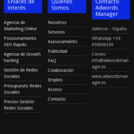
Enlaces de
Quienes
Contacto
interés
Somos
Adwords
Manager
Agencia de
Nosotros
Marketing Online
Valencia – España
Servicios
Posicionamiento
WhatsApp +34
Asesoramiento
SEO Rapido
659006339
Publicidad
Agencia de Growth
Correo:
hacking
info@adwordsman
FAQ
ager.es
Gestión de Redes
Colaboración
Sociales
www.adwordsman
Empleo
ager.es
Presupuesto Redes
Acceso
Sociales
Contacto
Precios Gestión
Redes Sociales