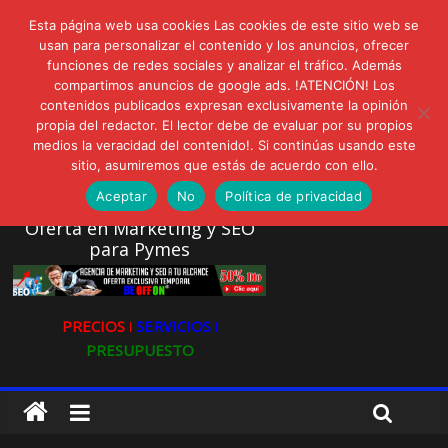
lunes, agosto 3, 2026
Esta página web usa cookies Las cookies de este sitio web se
Novedades:
AVISPEX PLUS FORTE Bioeffitech y Protección natural sin
usan para personalizar el contenido y los anuncios, ofrecer
dañar el entorno
funciones de redes sociales y analizar el tráfico. Además
compartimos anuncios de google ads. !ATENCIÓN! Los
LIVAM estrena Agua de Sal
contenidos publicados expresan exclusivamente la opinión
Ultravioleta Radio, Cómo una radio sin fines comerciales
propia del redactor. El lector debe de evaluar por su propios
conquistó a miles de oyentes
medios la veracidad del contenido!. Si continúas usando este
IA: Su importancia en las redes sociales
sitio, asumiremos que estás de acuerdo con ello.
Gravatar: Tu Huella Digital en las Redes Sociales
Aceptar
No
Política de privacidad
Oferta en Marketing y SEO
para Pymes
PRECIOS ǀ
SERVICIOS ǀ
PRESUPUESTO