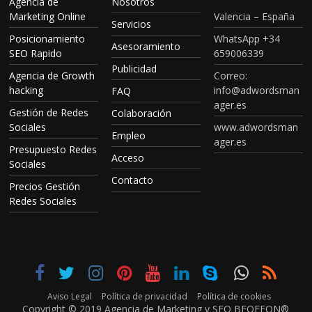
Agencia de
Nosotros
Marketing Online
Valencia – España
Servicios
Posicionamiento
WhatsApp +34
Asesoramiento
SEO Rapido
659006339
Publicidad
Agencia de Growth
Correo:
hacking
info@adwordsman
FAQ
ager.es
Gestión de Redes
Colaboración
Sociales
www.adwordsman
Empleo
ager.es
Presupuesto Redes
Acceso
Sociales
Contacto
Precios Gestión
Redes Sociales
Aviso Legal
Política de privacidad
Política de cookies
Copyright © 2019 Agencia de Marketing y SEO
BEOFFON®