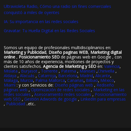
Ultravioleta Radio, Cómo una radio sin fines comerciales
conquistó a miles de oyentes
IA: Su importancia en las redes sociales
Gravatar: Tu Huella Digital en las Redes Sociales
Somos un equipo de profesionales multidisciplinarios en:
Marketing y Publicidad
,
Diseño paginas WEB
,
Marketing digital
online
,
Posicionamiento SEO
de páginas web en Google , con
más de 10 años de experiencia, montones de proyectos y
clientes satisfechos.
Agencia de Marketing y SEO
en:
Valencia
,
Mislata
,
Burjasot
,
Torrente
,
Paterna
,
Manises
,
Chirivella
,
Aldaya
,
Alacuás
,
Catarroja
,
Barcelona
,
Madrid
,
Alicante
,
Málaga
,
Murcia
,
Palma Mallorca
,
Canarias
,
Bilbao
,
México
,
Miami
: y con Servicios de:
Diseño páginas web
,
Rediseño
páginas web
,
Optimización de redes sociales
,
Marketing en las
redes sociales
,
Asesoramiento redes sociales
,
Posicionamiento
web SEO
,
Gestión Adwords de google
,
LinkedIn para empresas
,
Publicidad
..etc..