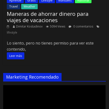
Aprende
Gratis
Lifestyle
Manuales
National
Travel
Weather
Maneras de ahorrar dinero para
viajes de vacaciones
Dimitar Kostadinov
5094 Views
0 comentarios
lifestyle
Lo siento, pero no tienes permiso para ver este
contenido,
Leer más
Marketing Recomendado