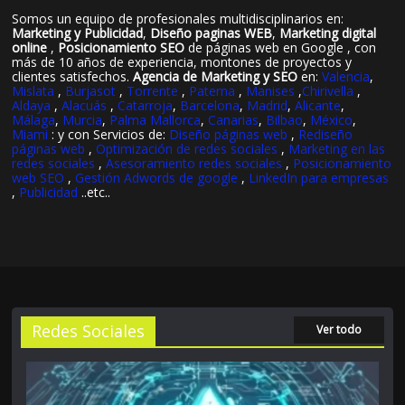
Somos un equipo de profesionales multidisciplinarios en:
Marketing y Publicidad
,
Diseño paginas WEB
,
Marketing digital
online
,
Posicionamiento SEO
de páginas web en Google , con
más de 10 años de experiencia, montones de proyectos y
clientes satisfechos.
Agencia de Marketing y SEO
en:
Valencia
,
Mislata
,
Burjasot
,
Torrente
,
Paterna
,
Manises
,
Chirivella
,
Aldaya
,
Alacuás
,
Catarroja
,
Barcelona
,
Madrid
,
Alicante
,
Málaga
,
Murcia
,
Palma Mallorca
,
Canarias
,
Bilbao
,
México
,
Miami
: y con Servicios de:
Diseño páginas web
,
Rediseño
páginas web
,
Optimización de redes sociales
,
Marketing en las
redes sociales
,
Asesoramiento redes sociales
,
Posicionamiento
web SEO
,
Gestión Adwords de google
,
LinkedIn para empresas
,
Publicidad
..etc..
Redes Sociales
Ver todo