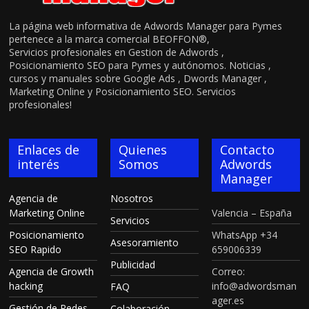
La página web informativa de Adwords Manager para Pymes
pertenece a la marca comercial BEOFFON®,
Servicios profesionales en Gestion de Adwords ,
Posicionamiento SEO para Pymes y autónomos. Noticias ,
cursos y manuales sobre Google Ads , Dwords Manager ,
Marketing Online y Posicionamiento SEO. Servicios
profesionales!
Enlaces de
Quienes
Contacto
interés
Somos
Adwords
Manager
Agencia de
Nosotros
Marketing Online
Valencia – España
Servicios
Posicionamiento
WhatsApp +34
Asesoramiento
SEO Rapido
659006339
Publicidad
Agencia de Growth
Correo:
hacking
info@adwordsman
FAQ
ager.es
Gestión de Redes
Colaboración