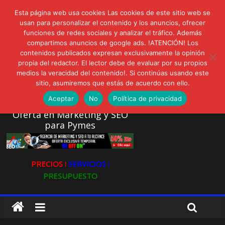
lunes, agosto 3, 2026
Esta página web usa cookies Las cookies de este sitio web se
Novedades:
AVISPEX PLUS FORTE Bioeffitech y Protección natural sin
usan para personalizar el contenido y los anuncios, ofrecer
funciones de redes sociales y analizar el tráfico. Además
dañar el entorno
compartimos anuncios de google ads. !ATENCIÓN! Los
LIVAM estrena Agua de Sal
contenidos publicados expresan exclusivamente la opinión
Ultravioleta Radio, Cómo una radio sin fines comerciales
propia del redactor. El lector debe de evaluar por su propios
conquistó a miles de oyentes
medios la veracidad del contenido!. Si continúas usando este
IA: Su importancia en las redes sociales
sitio, asumiremos que estás de acuerdo con ello.
Gravatar: Tu Huella Digital en las Redes Sociales
Aceptar
No
Política de privacidad
Oferta en Marketing y SEO
para Pymes
PRECIOS ǀ
SERVICIOS ǀ
PRESUPUESTO