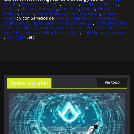
Mislata
,
Burjasot
,
Torrente
,
Paterna
,
Manises
,
Chirivella
,
Aldaya
,
Alacuás
,
Catarroja
,
Barcelona
,
Madrid
,
Alicante
,
Málaga
,
Murcia
,
Palma Mallorca
,
Canarias
,
Bilbao
,
México
,
Miami
: y con Servicios de:
Diseño páginas web
,
Rediseño
páginas web
,
Optimización de redes sociales
,
Marketing en las
redes sociales
,
Asesoramiento redes sociales
,
Posicionamiento
web SEO
,
Gestión Adwords de google
,
LinkedIn para empresas
,
Publicidad
..etc..
Redes Sociales
Ver todo