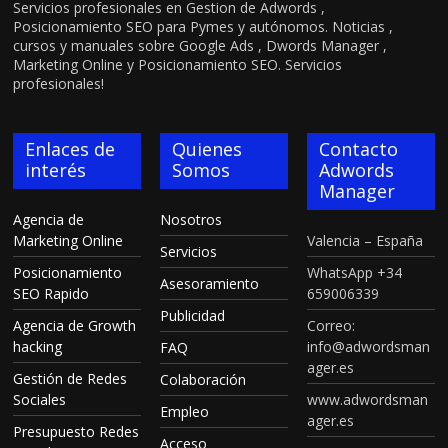
Servicios profesionales en Gestion de Adwords ,
Posicionamiento SEO para Pymes y autónomos. Noticias ,
cursos y manuales sobre Google Ads , Dwords Manager ,
Marketing Online y Posicionamiento SEO. Servicios
profesionales!
Enlaces de
Quienes
Contacto
interés
Somos
Adwords
Manager
Agencia de
Nosotros
Marketing Online
Valencia – España
Servicios
Posicionamiento
WhatsApp +34
Asesoramiento
SEO Rapido
659006339
Publicidad
Agencia de Growth
Correo:
hacking
info@adwordsman
FAQ
ager.es
Gestión de Redes
Colaboración
Sociales
www.adwordsman
Empleo
ager.es
Presupuesto Redes
Acceso