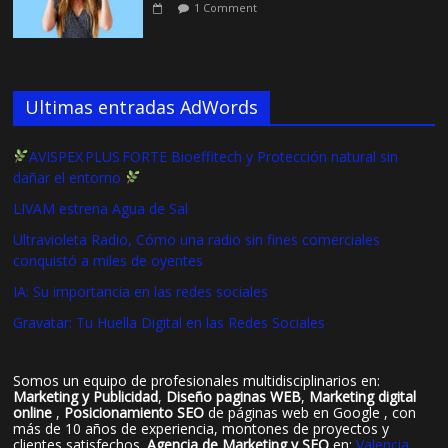
1 Comment
Ultimas entradas AdWords
AVISPEX PLUS FORTE Bioeffitech y Protección natural sin
dañar el entorno
LIVAM estrena Agua de Sal
Ultravioleta Radio, Cómo una radio sin fines comerciales
conquistó a miles de oyentes
IA: Su importancia en las redes sociales
Gravatar: Tu Huella Digital en las Redes Sociales
Somos un equipo de profesionales multidisciplinarios en:
Marketing y Publicidad
,
Diseño paginas WEB
,
Marketing digital
online
,
Posicionamiento SEO
de páginas web en Google , con
más de 10 años de experiencia, montones de proyectos y
clientes satisfechos.
Agencia de Marketing y SEO
en:
Valencia
,