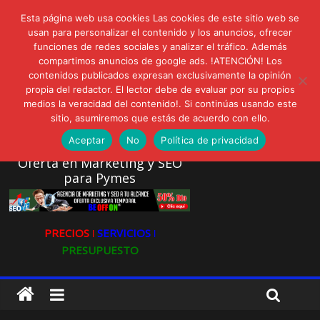
lunes, agosto 3, 2026
Esta página web usa cookies Las cookies de este sitio web se
Novedades:
AVISPEX PLUS FORTE Bioeffitech y Protección natural sin
usan para personalizar el contenido y los anuncios, ofrecer
dañar el entorno
funciones de redes sociales y analizar el tráfico. Además
compartimos anuncios de google ads. !ATENCIÓN! Los
LIVAM estrena Agua de Sal
contenidos publicados expresan exclusivamente la opinión
Ultravioleta Radio, Cómo una radio sin fines comerciales
propia del redactor. El lector debe de evaluar por su propios
conquistó a miles de oyentes
medios la veracidad del contenido!. Si continúas usando este
IA: Su importancia en las redes sociales
sitio, asumiremos que estás de acuerdo con ello.
Gravatar: Tu Huella Digital en las Redes Sociales
Aceptar
No
Política de privacidad
Oferta en Marketing y SEO
para Pymes
PRECIOS ǀ
SERVICIOS ǀ
PRESUPUESTO