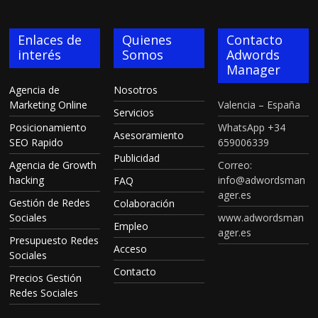
Enlaces de
Quienes
Contacto
interés
Somos
Adwords
Manager
Agencia de
Nosotros
Marketing Online
Valencia – España
Servicios
Posicionamiento
WhatsApp +34
Asesoramiento
SEO Rapido
659006339
Publicidad
Agencia de Growth
Correo:
hacking
info@adwordsman
FAQ
ager.es
Gestión de Redes
Colaboración
Sociales
www.adwordsman
Empleo
ager.es
Presupuesto Redes
Acceso
Sociales
Contacto
Precios Gestión
Redes Sociales