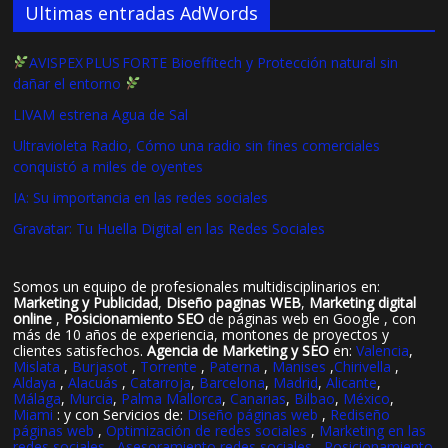
Ultimas entradas AdWords
AVISPEX PLUS FORTE Bioeffitech y Protección natural sin
dañar el entorno
LIVAM estrena Agua de Sal
Ultravioleta Radio, Cómo una radio sin fines comerciales
conquistó a miles de oyentes
IA: Su importancia en las redes sociales
Gravatar: Tu Huella Digital en las Redes Sociales
Somos un equipo de profesionales multidisciplinarios en:
Marketing y Publicidad
,
Diseño paginas WEB
,
Marketing digital
online
,
Posicionamiento SEO
de páginas web en Google , con
más de 10 años de experiencia, montones de proyectos y
clientes satisfechos.
Agencia de Marketing y SEO
en:
Valencia
,
Mislata
,
Burjasot
,
Torrente
,
Paterna
,
Manises
,
Chirivella
,
Aldaya
,
Alacuás
,
Catarroja
,
Barcelona
,
Madrid
,
Alicante
,
Málaga
,
Murcia
,
Palma Mallorca
,
Canarias
,
Bilbao
,
México
,
Miami
: y con Servicios de:
Diseño páginas web
,
Rediseño
páginas web
,
Optimización de redes sociales
,
Marketing en las
redes sociales
,
Asesoramiento redes sociales
,
Posicionamiento