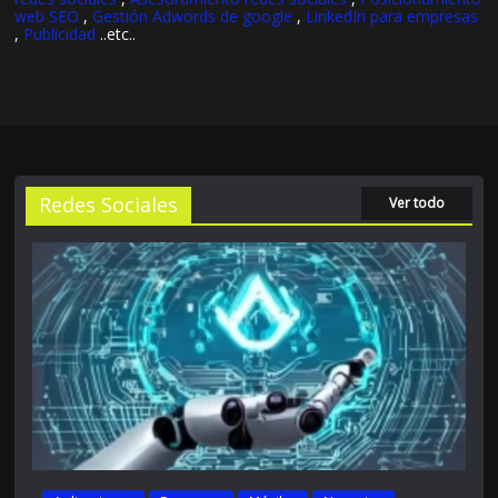
web SEO
,
Gestión Adwords de google
,
LinkedIn para empresas
,
Publicidad
..etc..
Redes Sociales
Ver todo