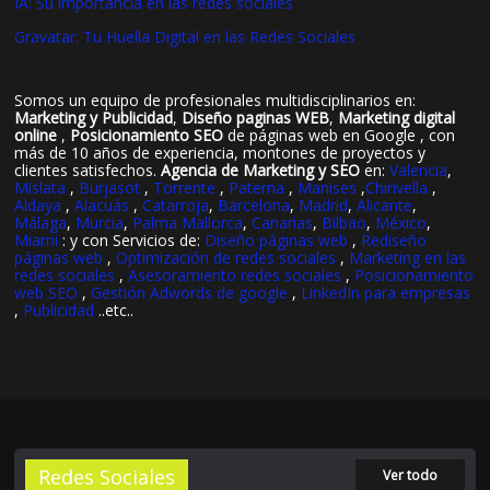
IA: Su importancia en las redes sociales
Gravatar: Tu Huella Digital en las Redes Sociales
Somos un equipo de profesionales multidisciplinarios en:
Marketing y Publicidad
,
Diseño paginas WEB
,
Marketing digital
online
,
Posicionamiento SEO
de páginas web en Google , con
más de 10 años de experiencia, montones de proyectos y
clientes satisfechos.
Agencia de Marketing y SEO
en:
Valencia
,
Mislata
,
Burjasot
,
Torrente
,
Paterna
,
Manises
,
Chirivella
,
Aldaya
,
Alacuás
,
Catarroja
,
Barcelona
,
Madrid
,
Alicante
,
Málaga
,
Murcia
,
Palma Mallorca
,
Canarias
,
Bilbao
,
México
,
Miami
: y con Servicios de:
Diseño páginas web
,
Rediseño
páginas web
,
Optimización de redes sociales
,
Marketing en las
redes sociales
,
Asesoramiento redes sociales
,
Posicionamiento
web SEO
,
Gestión Adwords de google
,
LinkedIn para empresas
,
Publicidad
..etc..
Redes Sociales
Ver todo