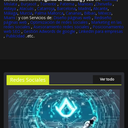
Mislata
,
Burjasot
,
Torrente
,
Paterna
,
Manises
,
Chirivella
,
Aldaya
,
Alacuás
,
Catarroja
,
Barcelona
,
Madrid
,
Alicante
,
Málaga
,
Murcia
,
Palma Mallorca
,
Canarias
,
Bilbao
,
México
,
Miami
: y con Servicios de:
Diseño páginas web
,
Rediseño
páginas web
,
Optimización de redes sociales
,
Marketing en las
redes sociales
,
Asesoramiento redes sociales
,
Posicionamiento
web SEO
,
Gestión Adwords de google
,
LinkedIn para empresas
,
Publicidad
..etc..
Redes Sociales
Ver todo