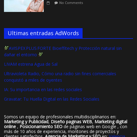
No Comments
Ultimas entradas AdWords
AVISPEX PLUS FORTE Bioeffitech y Protección natural sin
dañar el entorno
LIVAM estrena Agua de Sal
Ultravioleta Radio, Cómo una radio sin fines comerciales
conquistó a miles de oyentes
IA: Su importancia en las redes sociales
Gravatar: Tu Huella Digital en las Redes Sociales
Somos un equipo de profesionales multidisciplinarios en:
Marketing y Publicidad
,
Diseño paginas WEB
,
Marketing digital
online
,
Posicionamiento SEO
de páginas web en Google , con
más de 10 años de experiencia, montones de proyectos y
clientes satisfechos.
Agencia de Marketing y SEO
en:
Valencia
,