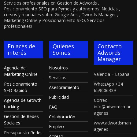
Servicios profesionales en Gestion de Adwords ,
Posicionamiento SEO para Pymes y autónomos. Noticias ,
cursos y manuales sobre Google Ads , Dwords Manager ,
Marketing Online y Posicionamiento SEO. Servicios
profesionales!
Enlaces de
Quienes
Contacto
interés
Somos
Adwords
Manager
Agencia de
Nosotros
Marketing Online
Valencia – España
Servicios
Posicionamiento
WhatsApp +34
Asesoramiento
SEO Rapido
659006339
Publicidad
Agencia de Growth
Correo:
hacking
info@adwordsman
FAQ
ager.es
Gestión de Redes
Colaboración
Sociales
www.adwordsman
Empleo
ager.es
Presupuesto Redes
Acceso