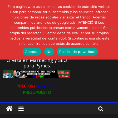
lunes, agosto 3, 2026
Esta página web usa cookies Las cookies de este sitio web se
Novedades:
AVISPEX PLUS FORTE Bioeffitech y Protección natural sin
usan para personalizar el contenido y los anuncios, ofrecer
funciones de redes sociales y analizar el tráfico. Además
dañar el entorno
compartimos anuncios de google ads. !ATENCIÓN! Los
LIVAM estrena Agua de Sal
contenidos publicados expresan exclusivamente la opinión
Ultravioleta Radio, Cómo una radio sin fines comerciales
propia del redactor. El lector debe de evaluar por su propios
conquistó a miles de oyentes
medios la veracidad del contenido!. Si continúas usando este
IA: Su importancia en las redes sociales
sitio, asumiremos que estás de acuerdo con ello.
Gravatar: Tu Huella Digital en las Redes Sociales
Aceptar
No
Política de privacidad
Oferta en Marketing y SEO
para Pymes
PRECIOS ǀ
SERVICIOS ǀ
PRESUPUESTO