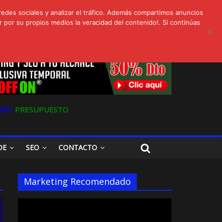
redes sociales y analizar el tráfico. Además compartimos anuncios
 por su propios medios la veracidad del contenido!. Si continúas
s
Oferta en Marketing y SEO para Pymes
OS ǀ
PRESUPUESTO
DE
SEO
CONTACTO
Marketing Recomendado