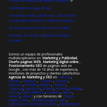
Protección natural sin dañar el entorno
LIVAM estrena Agua de Sal
Ultravioleta Radio, Cómo una radio sin fines
comerciales conquistó a miles de oyentes
IA: Su importancia en las redes sociales
Gravatar: Tu Huella Digital en las Redes
Sociales
Somos un equipo de profesionales
multidisciplinarios en:
Marketing y Publicidad
,
Diseño paginas WEB
,
Marketing digital online
,
Posicionamiento SEO
de páginas web en
Google , con más de 10 años de experiencia,
montones de proyectos y clientes satisfechos.
Agencia de Marketing y SEO
en:
Valencia
,
Mislata
,
Burjasot
,
Torrente
,
Paterna
,
Manises
,
Chirivella
,
Aldaya
,
Alacuás
,
Catarroja
,
Barcelona
,
Madrid
,
Alicante
,
Málaga
,
Murcia
,
Palma Mallorca
,
Canarias
,
Bilbao
,
México
,
Miami
: y con Servicios de:
Diseño
páginas web
,
Rediseño páginas web
,
Optimización de redes sociales
,
Marketing en