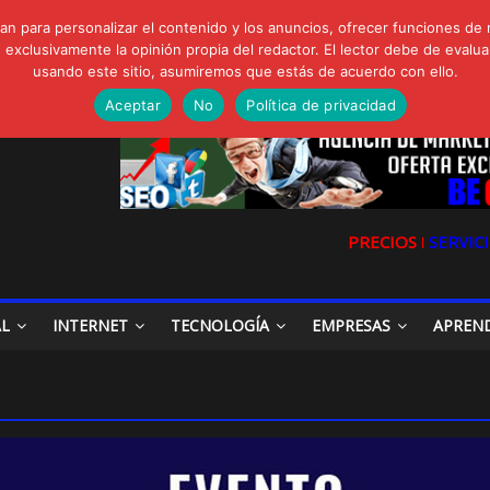
FORTE Bioeffitech y Protección natural sin dañar el entorno
n para personalizar el contenido y los anuncios, ofrecer funciones de 
gua de Sal
clusivamente la opinión propia del redactor. El lector debe de evaluar
io, Cómo una radio sin fines comerciales conquistó a miles de oyente
usando este sitio, asumiremos que estás de acuerdo con ello.
a en las redes sociales
la Digital en las Redes Sociales
Aceptar
No
Política de privacidad
PRECIOS ǀ
SERVICI
AL
INTERNET
TECNOLOGÍA
EMPRESAS
APREN