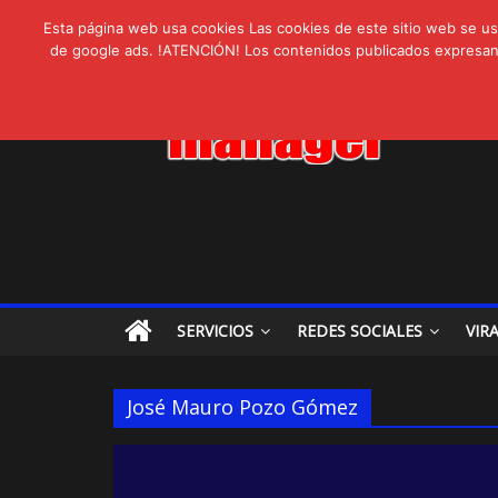
AVISPEX PLUS 
lunes, agosto 3, 2026
Novedades:
Esta página web usa cookies Las cookies de este sitio web se usa
LIVAM estrena A
de google ads. !ATENCIÓN! Los contenidos publicados expresan ex
Ultravioleta Rad
IA: Su importanci
Gravatar: Tu Huel
SERVICIOS
REDES SOCIALES
VIR
José Mauro Pozo Gómez