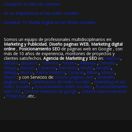
conquistó a miles de oyentes
IA: Su importancia en las redes sociales
Gravatar: Tu Huella Digital en las Redes Sociales
Somos un equipo de profesionales multidisciplinarios en:
Marketing y Publicidad
,
Diseño paginas WEB
,
Marketing digital
online
,
Posicionamiento SEO
de páginas web en Google , con
más de 10 años de experiencia, montones de proyectos y
clientes satisfechos.
Agencia de Marketing y SEO
en:
Valencia
,
Mislata
,
Burjasot
,
Torrente
,
Paterna
,
Manises
,
Chirivella
,
Aldaya
,
Alacuás
,
Catarroja
,
Barcelona
,
Madrid
,
Alicante
,
Málaga
,
Murcia
,
Palma Mallorca
,
Canarias
,
Bilbao
,
México
,
Miami
: y con Servicios de:
Diseño páginas web
,
Rediseño
páginas web
,
Optimización de redes sociales
,
Marketing en las
redes sociales
,
Asesoramiento redes sociales
,
Posicionamiento
web SEO
,
Gestión Adwords de google
,
LinkedIn para empresas
,
Publicidad
..etc..