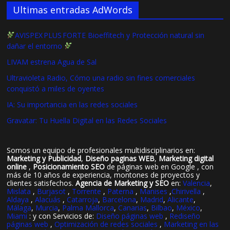
Ultimas entradas AdWords
AVISPEX PLUS FORTE Bioeffitech y Protección natural sin
dañar el entorno
LIVAM estrena Agua de Sal
Ultravioleta Radio, Cómo una radio sin fines comerciales
conquistó a miles de oyentes
IA: Su importancia en las redes sociales
Gravatar: Tu Huella Digital en las Redes Sociales
Somos un equipo de profesionales multidisciplinarios en:
Marketing y Publicidad
,
Diseño paginas WEB
,
Marketing digital
online
,
Posicionamiento SEO
de páginas web en Google , con
más de 10 años de experiencia, montones de proyectos y
clientes satisfechos.
Agencia de Marketing y SEO
en:
Valencia
,
Mislata
,
Burjasot
,
Torrente
,
Paterna
,
Manises
,
Chirivella
,
Aldaya
,
Alacuás
,
Catarroja
,
Barcelona
,
Madrid
,
Alicante
,
Málaga
,
Murcia
,
Palma Mallorca
,
Canarias
,
Bilbao
,
México
,
Miami
: y con Servicios de:
Diseño páginas web
,
Rediseño
páginas web
,
Optimización de redes sociales
,
Marketing en las