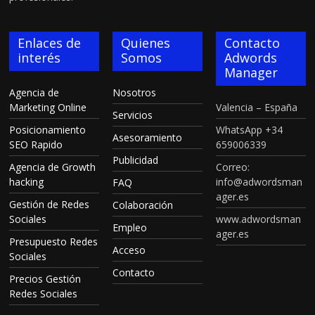
Enlaces de
Quienes
Contacto
interés
Somos
Adwords
Manager
Agencia de
Nosotros
Marketing Online
Valencia – España
Servicios
Posicionamiento
WhatsApp +34
Asesoramiento
SEO Rapido
659006339
Publicidad
Agencia de Growth
Correo:
hacking
info@adwordsman
FAQ
ager.es
Gestión de Redes
Colaboración
Sociales
www.adwordsman
Empleo
ager.es
Presupuesto Redes
Acceso
Sociales
Contacto
Precios Gestión
Redes Sociales