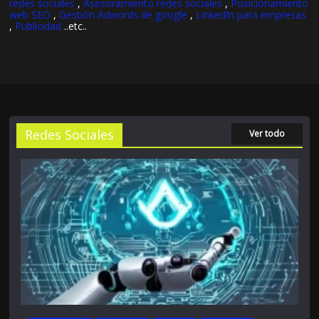
redes sociales
,
Asesoramiento redes sociales
,
Posicionamiento
web SEO
,
Gestión Adwords de google
,
LinkedIn para empresas
,
Publicidad
..etc..
Redes Sociales
Ver todo