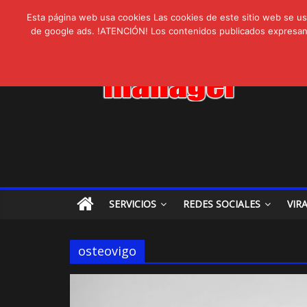
AVISPEX PLUS 
lunes, agosto 3, 2026
Novedades:
Esta página web usa cookies Las cookies de este sitio web se usa
LIVAM estrena A
de google ads. !ATENCIÓN! Los contenidos publicados expresan ex
Ultravioleta Rad
IA: Su importanci
Gravatar: Tu Huel
SERVICIOS
REDES SOCIALES
VIR
osteovigo