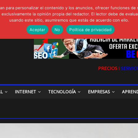
FORTE Bioeffitech y Protección natural sin dañar el entorno
n para personalizar el contenido y los anuncios, ofrecer funciones de 
gua de Sal
clusivamente la opinión propia del redactor. El lector debe de evaluar
io, Cómo una radio sin fines comerciales conquistó a miles de oyente
usando este sitio, asumiremos que estás de acuerdo con ello.
a en las redes sociales
la Digital en las Redes Sociales
Aceptar
No
Política de privacidad
PRECIOS ǀ
SERVICI
AL
INTERNET
TECNOLOGÍA
EMPRESAS
APREN