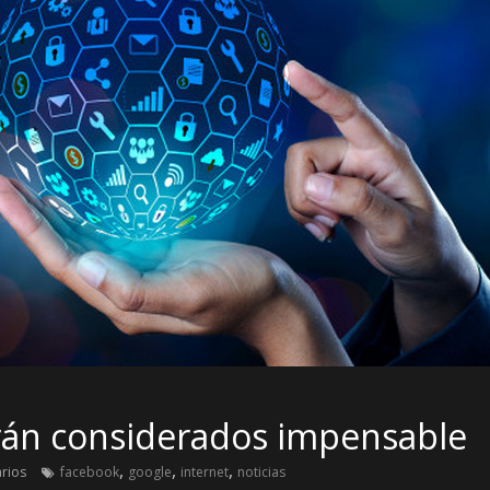
rán considerados impensable
,
,
,
rios
facebook
google
internet
noticias