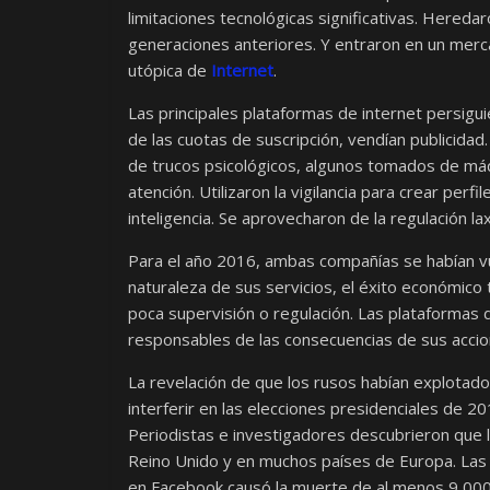
limitaciones tecnológicas significativas. Hered
generaciones anteriores. Y entraron en un merca
utópica de
Internet
.
Las principales plataformas de internet persiguier
de las cuotas de suscripción, vendían publicidad
de trucos psicológicos, algunos tomados de má
atención. Utilizaron la vigilancia para crear perf
inteligencia. Se aprovecharon de la regulación l
Para el año 2016, ambas compañías se habían v
naturaleza de sus servicios, el éxito económico 
poca supervisión o regulación. Las plataformas d
responsables de las consecuencias de sus accio
La revelación de que los rusos habían explota
interferir en las elecciones presidenciales de 2
Periodistas e investigadores descubrieron que l
Reino Unido y en muchos países de Europa. Las 
en Facebook causó la muerte de al menos 9,000