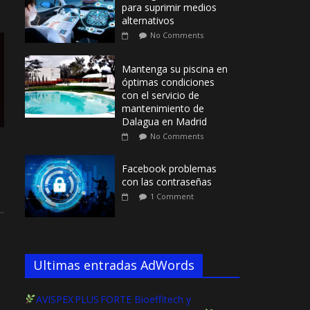
para suprimir medios
alternativos
No Comments
Mantenga su piscina en
óptimas condiciones
con el servicio de
mantenimiento de
Dalagua en Madrid
No Comments
Facebook problemas
con las contraseñas
1 Comment
Ultimas entradas AdWords
AVISPEX PLUS FORTE Bioeffitech y