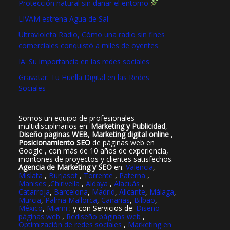
Protección natural sin dañar el entorno
LIVAM estrena Agua de Sal
Ultravioleta Radio, Cómo una radio sin fines
comerciales conquistó a miles de oyentes
IA: Su importancia en las redes sociales
Gravatar: Tu Huella Digital en las Redes
Sociales
Somos un equipo de profesionales
multidisciplinarios en:
Marketing y Publicidad
,
Diseño paginas WEB
,
Marketing digital online
,
Posicionamiento SEO
de páginas web en
Google , con más de 10 años de experiencia,
montones de proyectos y clientes satisfechos.
Agencia de Marketing y SEO
en:
Valencia
,
Mislata
,
Burjasot
,
Torrente
,
Paterna
,
Manises
,
Chirivella
,
Aldaya
,
Alacuás
,
Catarroja
,
Barcelona
,
Madrid
,
Alicante
,
Málaga
,
Murcia
,
Palma Mallorca
,
Canarias
,
Bilbao
,
México
,
Miami
: y con Servicios de:
Diseño
páginas web
,
Rediseño páginas web
,
Optimización de redes sociales
,
Marketing en