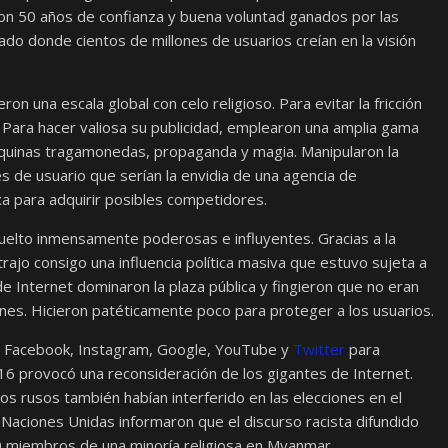
aron 50 años de confianza y buena voluntad ganados por las
do donde cientos de millones de usuarios creían en la visión
on una escala global con celo religioso. Para evitar la fricción
. Para hacer valiosa su publicidad, emplearon una amplia gama
quinas tragamonedas, propaganda y magia. Manipularon la
iles de usuario que serían la envidia de una agencia de
axa para adquirir posibles competidores.
uelto inmensamente poderosas e influyentes. Gracias a la
trajo consigo una influencia política masiva que estuvo sujeta a
e Internet dominaron la plaza pública y fingieron que no eran
nes. Hicieron patéticamente poco para proteger a los usuarios.
do Facebook, Instagram, Google, YouTube y
Twitter
para
016 provocó una reconsideración de los gigantes de Internet.
os rusos también habían interferido en las elecciones en el
Naciones Unidas informaron que el discurso racista difundido
 miembros de una minoría religiosa en Myanmar.