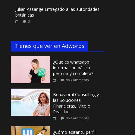
Julian Assange Entregado a las autoridades
británicas
0
Tienes que ver en Adwords
¿Que es whatsapp ,
informacion básica
pero muy completa?
No Comments
Behavioral Consulting y
las Soluciones
Financieras, Mito o
Realidad.
No Comments
¿Cómo editar tu perfil