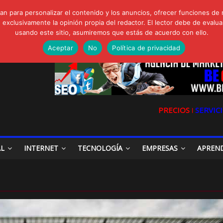
FORTE Bioeffitech y Protección natural sin dañar el entorno
n para personalizar el contenido y los anuncios, ofrecer funciones de 
gua de Sal
clusivamente la opinión propia del redactor. El lector debe de evaluar
io, Cómo una radio sin fines comerciales conquistó a miles de oyente
usando este sitio, asumiremos que estás de acuerdo con ello.
a en las redes sociales
la Digital en las Redes Sociales
Aceptar
No
Política de privacidad
PRECIOS ǀ
SERVICI
AL
INTERNET
TECNOLOGÍA
EMPRESAS
APREN