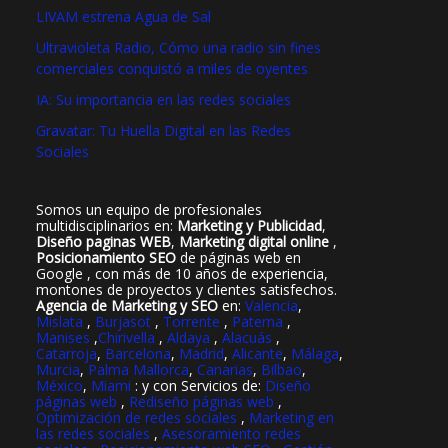
LIVAM estrena Agua de Sal
Ultravioleta Radio, Cómo una radio sin fines
comerciales conquistó a miles de oyentes
IA: Su importancia en las redes sociales
Gravatar: Tu Huella Digital en las Redes
Sociales
Somos un equipo de profesionales
multidisciplinarios en:
Marketing y Publicidad
,
Diseño paginas WEB
,
Marketing digital online
,
Posicionamiento SEO
de páginas web en
Google , con más de 10 años de experiencia,
montones de proyectos y clientes satisfechos.
Agencia de Marketing y SEO
en:
Valencia
,
Mislata
,
Burjasot
,
Torrente
,
Paterna
,
Manises
,
Chirivella
,
Aldaya
,
Alacuás
,
Catarroja
,
Barcelona
,
Madrid
,
Alicante
,
Málaga
,
Murcia
,
Palma Mallorca
,
Canarias
,
Bilbao
,
México
,
Miami
: y con Servicios de:
Diseño
páginas web
,
Rediseño páginas web
,
Optimización de redes sociales
,
Marketing en
las redes sociales
,
Asesoramiento redes