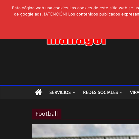
AVISPEX PLUS 
lunes, agosto 3, 2026
Novedades:
Esta página web usa cookies Las cookies de este sitio web se usa
LIVAM estrena A
de google ads. !ATENCIÓN! Los contenidos publicados expresan ex
Ultravioleta Rad
IA: Su importanci
Gravatar: Tu Huel
SERVICIOS
REDES SOCIALES
VIR
Football