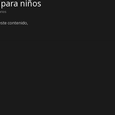
 para niños
rios
este contenido,