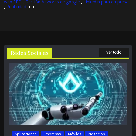
web SEO
,
Gestión Adwords de google
,
LinkedIn para empresas
,
Publicidad
..etc..
Redes Sociales
Ver todo
Aplicaciones
Empresas
Móviles
Negocios