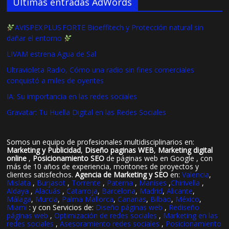
Ultimas entradas AdWords
AVISPEX PLUS FORTE Bioeffitech y Protección natural sin
dañar el entorno
LIVAM estrena Agua de Sal
Ultravioleta Radio, Cómo una radio sin fines comerciales
conquistó a miles de oyentes
IA: Su importancia en las redes sociales
Gravatar: Tu Huella Digital en las Redes Sociales
Somos un equipo de profesionales multidisciplinarios en:
Marketing y Publicidad
,
Diseño paginas WEB
,
Marketing digital
online
,
Posicionamiento SEO
de páginas web en Google , con
más de 10 años de experiencia, montones de proyectos y
clientes satisfechos.
Agencia de Marketing y SEO
en:
Valencia
,
Mislata
,
Burjasot
,
Torrente
,
Paterna
,
Manises
,
Chirivella
,
Aldaya
,
Alacuás
,
Catarroja
,
Barcelona
,
Madrid
,
Alicante
,
Málaga
,
Murcia
,
Palma Mallorca
,
Canarias
,
Bilbao
,
México
,
Miami
: y con Servicios de:
Diseño páginas web
,
Rediseño
páginas web
,
Optimización de redes sociales
,
Marketing en las
redes sociales
,
Asesoramiento redes sociales
,
Posicionamiento