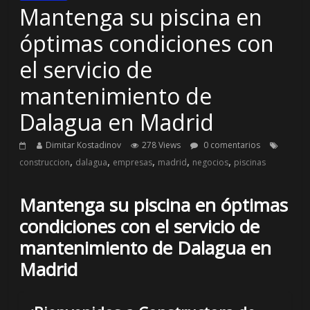
Mantenga su piscina en
óptimas condiciones con
el servicio de
mantenimiento de
Dalagua en Madrid
Dimitar Kostadinov
278 Views
0 comentarios
,
,
,
,
,
construccion
dalagua
empresas
madrid
negocios
piscinas
Mantenga su piscina en óptimas
condiciones con el servicio de
mantenimiento de Dalagua en
Madrid