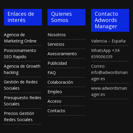
Enlaces de
Quienes
Contacto
interés
Somos
Adwords
Manager
Agencia de
Nosotros
Marketing Online
Valencia – España
Servicios
Posicionamiento
WhatsApp +34
Asesoramiento
SEO Rapido
659006339
Publicidad
Agencia de Growth
Correo:
hacking
info@adwordsman
FAQ
ager.es
Gestión de Redes
Colaboración
Sociales
www.adwordsman
Empleo
ager.es
Presupuesto Redes
Acceso
Sociales
Contacto
Precios Gestión
Redes Sociales