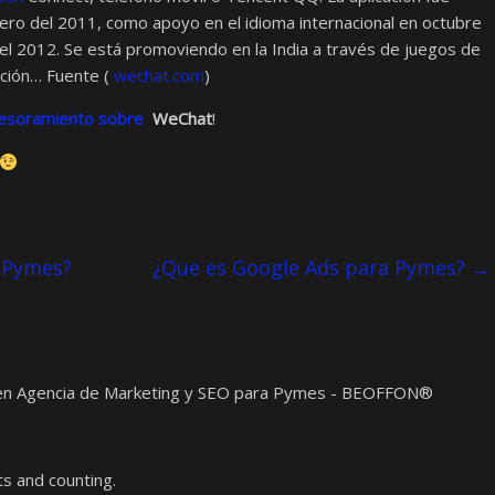
ero del 2011, como apoyo en el idioma internacional en octubre
el 2012. Se está promoviendo en la India a través de juegos de
ación… Fuente (
wechat.com
)
esoramiento sobre
​
WeChat
!
 Pymes?
¿Que es Google Ads para Pymes?
→
t en Agencia de Marketing y SEO para Pymes - BEOFFON®
s and counting.