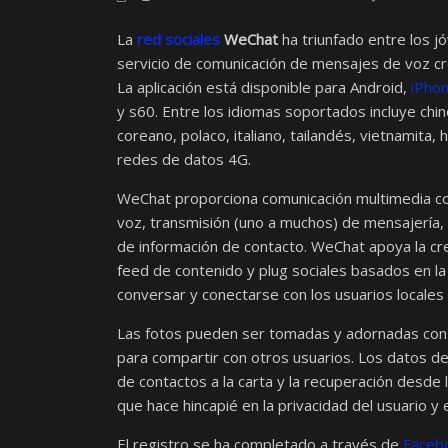
La
red sociales
WeChat
ha triunfado entre los j
servicio de comunicación de mensajes de voz cre
La aplicación está disponible para Android,
iPho
y s60. Entre los idiomas soportados incluye chin
coreano, polaco, italiano, tailandés, vietnamita,
redes de datos 4G.
WeChat proporciona comunicación multimedia con
voz, transmisión (uno a muchos) de mensajería, 
de información de contacto. WeChat apoya la cr
feed de contenido y plug sociales basados en la 
conversar y conectarse con los usuarios locales
Las fotos pueden ser tomadas y adornadas con fi
para compartir con otros usuarios. Los datos de
de contactos a la carta y la recuperación desde
que hace hincapié en la privacidad del usuario y
El registro se ha completado a través de
Faceb