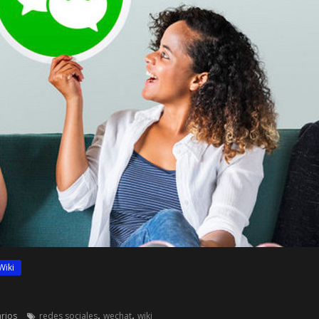
Wiki
,
,
rios
redes sociales
wechat
wiki