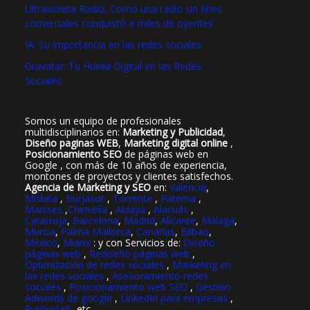
Ultravioleta Radio, Cómo una radio sin fines
comerciales conquistó a miles de oyentes
IA: Su importancia en las redes sociales
Gravatar: Tu Huella Digital en las Redes
Sociales
Somos un equipo de profesionales
multidisciplinarios en:
Marketing y Publicidad
,
Diseño paginas WEB
,
Marketing digital online
,
Posicionamiento SEO
de páginas web en
Google , con más de 10 años de experiencia,
montones de proyectos y clientes satisfechos.
Agencia de Marketing y SEO
en:
Valencia
,
Mislata
,
Burjasot
,
Torrente
,
Paterna
,
Manises
,
Chirivella
,
Aldaya
,
Alacuás
,
Catarroja
,
Barcelona
,
Madrid
,
Alicante
,
Málaga
,
Murcia
,
Palma Mallorca
,
Canarias
,
Bilbao
,
México
,
Miami
: y con Servicios de:
Diseño
páginas web
,
Rediseño páginas web
,
Optimización de redes sociales
,
Marketing en
las redes sociales
,
Asesoramiento redes
sociales
,
Posicionamiento web SEO
,
Gestión
Adwords de google
,
LinkedIn para empresas
,
Publicidad
..etc..