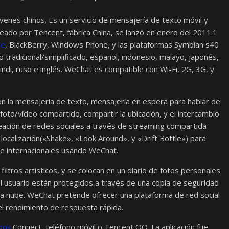
óvenes chinos. Es un servicio de mensajería de texto móvil y
ado por Tencent, fábrica China, se lanzó en enero del 2011.1​
ne
, BlackBerry, Windows Phone, y las plataformas Symbian s40
o tradicional/simplificado, español, indonesio, malayo, japonés,
 hindi, ruso e inglés. WeChat es compatible con Wi-Fi, 2G, 3G, y
 la mensajería de texto, mensajería en espera para hablar de
foto/vídeo compartido, compartir la ubicación, y el intercambio
eación de redes sociales​ a través de streaming compartida
localización(«Shake», «Look Around», y «Drift Bottle») para
 e internacionales usando WeChat.
ltros artísticos, y se colocan en un diario de fotos personales
l usuario están protegidos a través de una copia de seguridad
 la nube. WeChat pretende ofrecer una plataforma de red social
 el rendimiento de respuesta rápida.
ook
Connect, teléfono móvil o Tencent QQ. La aplicación fue