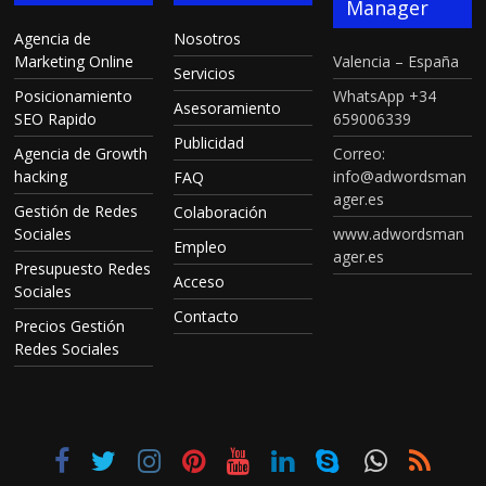
Manager
Agencia de
Nosotros
Marketing Online
Valencia – España
Servicios
Posicionamiento
WhatsApp +34
Asesoramiento
SEO Rapido
659006339
Publicidad
Agencia de Growth
Correo:
hacking
info@adwordsman
FAQ
ager.es
Gestión de Redes
Colaboración
Sociales
www.adwordsman
Empleo
ager.es
Presupuesto Redes
Acceso
Sociales
Contacto
Precios Gestión
Redes Sociales