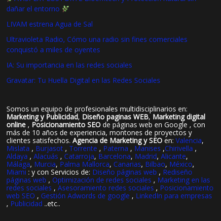
dañar el entorno
LIVAM estrena Agua de Sal
Ultravioleta Radio, Cómo una radio sin fines comerciales
conquistó a miles de oyentes
IA: Su importancia en las redes sociales
Gravatar: Tu Huella Digital en las Redes Sociales
Somos un equipo de profesionales multidisciplinarios en:
Marketing y Publicidad
,
Diseño paginas WEB
,
Marketing digital
online
,
Posicionamiento SEO
de páginas web en Google , con
más de 10 años de experiencia, montones de proyectos y
clientes satisfechos.
Agencia de Marketing y SEO
en:
Valencia
,
Mislata
,
Burjasot
,
Torrente
,
Paterna
,
Manises
,
Chirivella
,
Aldaya
,
Alacuás
,
Catarroja
,
Barcelona
,
Madrid
,
Alicante
,
Málaga
,
Murcia
,
Palma Mallorca
,
Canarias
,
Bilbao
,
México
,
Miami
: y con Servicios de:
Diseño páginas web
,
Rediseño
páginas web
,
Optimización de redes sociales
,
Marketing en las
redes sociales
,
Asesoramiento redes sociales
,
Posicionamiento
web SEO
,
Gestión Adwords de google
,
LinkedIn para empresas
,
Publicidad
..etc..