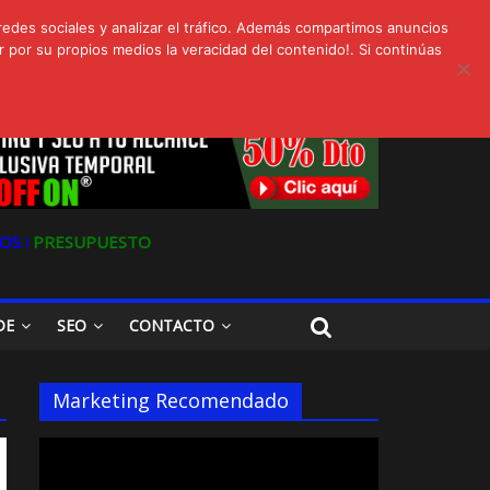
redes sociales y analizar el tráfico. Además compartimos anuncios
 por su propios medios la veracidad del contenido!. Si continúas
s
Oferta en Marketing y SEO para Pymes
OS ǀ
PRESUPUESTO
DE
SEO
CONTACTO
Marketing Recomendado