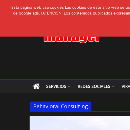
AVISPEX PLUS 
lunes, agosto 3, 2026
Novedades:
Esta página web usa cookies Las cookies de este sitio web se usa
LIVAM estrena A
de google ads. !ATENCIÓN! Los contenidos publicados expresan ex
Ultravioleta Rad
IA: Su importanci
Gravatar: Tu Huel
SERVICIOS
REDES SOCIALES
VIR
Behavioral Consulting