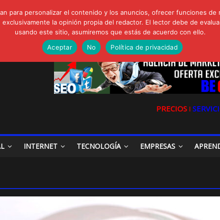
FORTE Bioeffitech y Protección natural sin dañar el entorno
n para personalizar el contenido y los anuncios, ofrecer funciones de 
gua de Sal
clusivamente la opinión propia del redactor. El lector debe de evaluar
io, Cómo una radio sin fines comerciales conquistó a miles de oyente
usando este sitio, asumiremos que estás de acuerdo con ello.
a en las redes sociales
la Digital en las Redes Sociales
Aceptar
No
Política de privacidad
PRECIOS ǀ
SERVICI
AL
INTERNET
TECNOLOGÍA
EMPRESAS
APREN