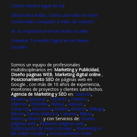
LIVAM estrena Agua de Sal
Ultravioleta Radio, Cómo una radio sin fines
comerciales conquistó a miles de oyentes
IA: Su importancia en las redes sociales
Gravatar: Tu Huella Digital en las Redes
Sociales
Somos un equipo de profesionales
multidisciplinarios en:
Marketing y Publicidad
,
Diseño paginas WEB
,
Marketing digital online
,
Posicionamiento SEO
de páginas web en
Google , con más de 10 años de experiencia,
montones de proyectos y clientes satisfechos.
Agencia de Marketing y SEO
en:
Valencia
,
Mislata
,
Burjasot
,
Torrente
,
Paterna
,
Manises
,
Chirivella
,
Aldaya
,
Alacuás
,
Catarroja
,
Barcelona
,
Madrid
,
Alicante
,
Málaga
,
Murcia
,
Palma Mallorca
,
Canarias
,
Bilbao
,
México
,
Miami
: y con Servicios de:
Diseño
páginas web
,
Rediseño páginas web
,
Optimización de redes sociales
,
Marketing en
las redes sociales
,
Asesoramiento redes