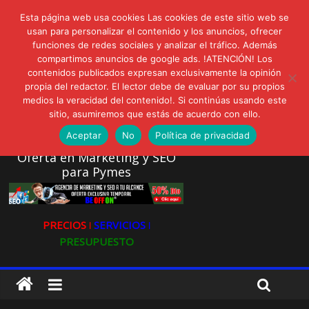
lunes, agosto 3, 2026
Esta página web usa cookies Las cookies de este sitio web se
Novedades:
AVISPEX PLUS FORTE Bioeffitech y Protección natural sin
usan para personalizar el contenido y los anuncios, ofrecer
funciones de redes sociales y analizar el tráfico. Además
dañar el entorno
compartimos anuncios de google ads. !ATENCIÓN! Los
LIVAM estrena Agua de Sal
contenidos publicados expresan exclusivamente la opinión
Ultravioleta Radio, Cómo una radio sin fines comerciales
propia del redactor. El lector debe de evaluar por su propios
conquistó a miles de oyentes
medios la veracidad del contenido!. Si continúas usando este
IA: Su importancia en las redes sociales
sitio, asumiremos que estás de acuerdo con ello.
Gravatar: Tu Huella Digital en las Redes Sociales
Aceptar
No
Política de privacidad
Oferta en Marketing y SEO
para Pymes
PRECIOS ǀ
SERVICIOS ǀ
PRESUPUESTO