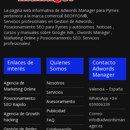
La página web informativa de Adwords Manager para Pymes
pertenece a la marca comercial BEOFFON®,
Servicios profesionales en Gestion de Adwords ,
Posicionamiento SEO para Pymes y autónomos. Noticias ,
cursos y manuales sobre Google Ads , Dwords Manager ,
Marketing Online y Posicionamiento SEO. Servicios
profesionales!
Enlaces de
Quienes
Contacto
interés
Somos
Adwords
Manager
Agencia de
Nosotros
Marketing Online
Valencia – España
Servicios
Posicionamiento
WhatsApp +34
Asesoramiento
SEO Rapido
659006339
Publicidad
Agencia de Growth
Correo:
hacking
info@adwordsman
FAQ
ager.es
Gestión de Redes
Colaboración