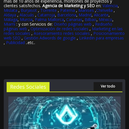
más de 10 años de experiencia, montones de proyectos y
clientes satisfechos.
Agencia de Marketing y SEO
en:
Valencia
,
Mislata
,
Burjasot
,
Torrente
,
Paterna
,
Manises
,
Chirivella
,
Aldaya
,
Alacuás
,
Catarroja
,
Barcelona
,
Madrid
,
Alicante
,
Málaga
,
Murcia
,
Palma Mallorca
,
Canarias
,
Bilbao
,
México
,
Miami
: y con Servicios de:
Diseño páginas web
,
Rediseño
páginas web
,
Optimización de redes sociales
,
Marketing en las
redes sociales
,
Asesoramiento redes sociales
,
Posicionamiento
web SEO
,
Gestión Adwords de google
,
LinkedIn para empresas
,
Publicidad
..etc..
Redes Sociales
Ver todo