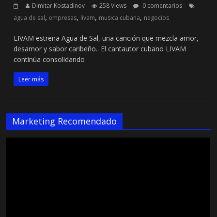
Dimitar Kostadinov
258 Views
0 comentarios
,
,
,
,
agua de sal
empresas
livam
musica cubana
negocios
LIVAM estrena Agua de Sal, una canción que mezcla amor,
desamor y sabor caribeño.. El cantautor cubano LIVAM
continúa consolidando
Leer más
Marketing Recomendado