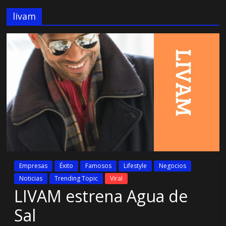
livam
Empresas
Éxito
Famosos
Lifestyle
Negocios
Noticias
Trending Topic
Viral
LIVAM estrena Agua de
Sal