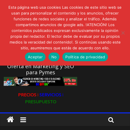
lunes, agosto 3, 2026
Esta página web usa cookies Las cookies de este sitio web se
Novedades:
AVISPEX PLUS FORTE Bioeffitech y Protección natural sin
usan para personalizar el contenido y los anuncios, ofrecer
funciones de redes sociales y analizar el tráfico. Además
dañar el entorno
compartimos anuncios de google ads. !ATENCIÓN! Los
LIVAM estrena Agua de Sal
contenidos publicados expresan exclusivamente la opinión
Ultravioleta Radio, Cómo una radio sin fines comerciales
propia del redactor. El lector debe de evaluar por su propios
conquistó a miles de oyentes
medios la veracidad del contenido!. Si continúas usando este
IA: Su importancia en las redes sociales
sitio, asumiremos que estás de acuerdo con ello.
Gravatar: Tu Huella Digital en las Redes Sociales
Aceptar
No
Política de privacidad
Oferta en Marketing y SEO
para Pymes
PRECIOS ǀ
SERVICIOS ǀ
PRESUPUESTO