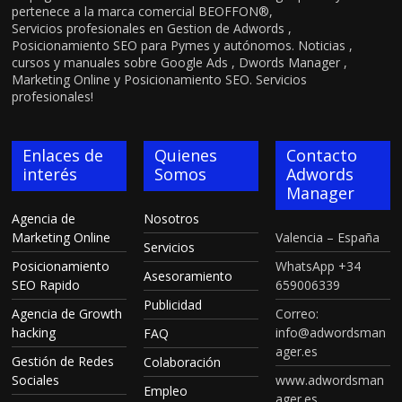
pertenece a la marca comercial BEOFFON®,
Servicios profesionales en Gestion de Adwords ,
Posicionamiento SEO para Pymes y autónomos. Noticias ,
cursos y manuales sobre Google Ads , Dwords Manager ,
Marketing Online y Posicionamiento SEO. Servicios
profesionales!
Enlaces de
Quienes
Contacto
interés
Somos
Adwords
Manager
Agencia de
Nosotros
Marketing Online
Valencia – España
Servicios
Posicionamiento
WhatsApp +34
Asesoramiento
SEO Rapido
659006339
Publicidad
Agencia de Growth
Correo:
hacking
info@adwordsman
FAQ
ager.es
Gestión de Redes
Colaboración
Sociales
www.adwordsman
Empleo
ager.es