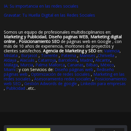
IA: Su importancia en las redes sociales
Gravatar: Tu Huella Digital en las Redes Sociales
Somos un equipo de profesionales multidisciplinarios en:
Marketing y Publicidad
,
Diseño paginas WEB
,
Marketing digital
online
,
Posicionamiento SEO
de páginas web en Google , con
más de 10 años de experiencia, montones de proyectos y
clientes satisfechos.
Agencia de Marketing y SEO
en:
Valencia
,
Mislata
,
Burjasot
,
Torrente
,
Paterna
,
Manises
,
Chirivella
,
Aldaya
,
Alacuás
,
Catarroja
,
Barcelona
,
Madrid
,
Alicante
,
Málaga
,
Murcia
,
Palma Mallorca
,
Canarias
,
Bilbao
,
México
,
Miami
: y con Servicios de:
Diseño páginas web
,
Rediseño
páginas web
,
Optimización de redes sociales
,
Marketing en las
redes sociales
,
Asesoramiento redes sociales
,
Posicionamiento
web SEO
,
Gestión Adwords de google
,
LinkedIn para empresas
,
Publicidad
..etc..