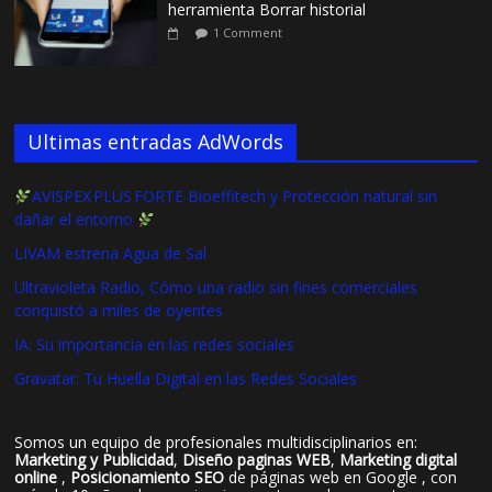
herramienta Borrar historial
1 Comment
Ultimas entradas AdWords
AVISPEX PLUS FORTE Bioeffitech y Protección natural sin
dañar el entorno
LIVAM estrena Agua de Sal
Ultravioleta Radio, Cómo una radio sin fines comerciales
conquistó a miles de oyentes
IA: Su importancia en las redes sociales
Gravatar: Tu Huella Digital en las Redes Sociales
Somos un equipo de profesionales multidisciplinarios en:
Marketing y Publicidad
,
Diseño paginas WEB
,
Marketing digital
online
,
Posicionamiento SEO
de páginas web en Google , con