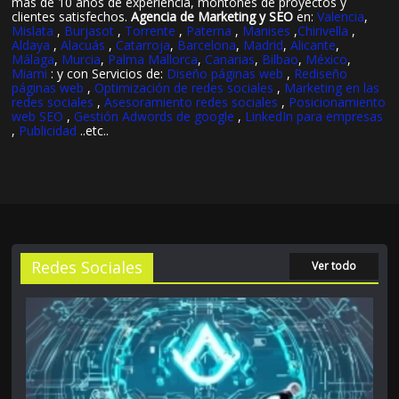
más de 10 años de experiencia, montones de proyectos y
clientes satisfechos.
Agencia de Marketing y SEO
en:
Valencia
,
Mislata
,
Burjasot
,
Torrente
,
Paterna
,
Manises
,
Chirivella
,
Aldaya
,
Alacuás
,
Catarroja
,
Barcelona
,
Madrid
,
Alicante
,
Málaga
,
Murcia
,
Palma Mallorca
,
Canarias
,
Bilbao
,
México
,
Miami
: y con Servicios de:
Diseño páginas web
,
Rediseño
páginas web
,
Optimización de redes sociales
,
Marketing en las
redes sociales
,
Asesoramiento redes sociales
,
Posicionamiento
web SEO
,
Gestión Adwords de google
,
LinkedIn para empresas
,
Publicidad
..etc..
Redes Sociales
Ver todo