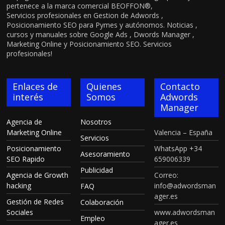
pertenece a la marca comercial BEOFFON®,
Servicios profesionales en Gestion de Adwords ,
Posicionamiento SEO para Pymes y autónomos. Noticias ,
cursos y manuales sobre Google Ads , Dwords Manager ,
Marketing Online y Posicionamiento SEO. Servicios
profesionales!
Enlaces de
Quienes
Contacto
interés
Somos
Adwords
Manager
Agencia de
Nosotros
Marketing Online
Valencia – España
Servicios
Posicionamiento
WhatsApp +34
Asesoramiento
SEO Rapido
659006339
Publicidad
Agencia de Growth
Correo:
hacking
info@adwordsman
FAQ
ager.es
Gestión de Redes
Colaboración
Sociales
www.adwordsman
Empleo
ager.es