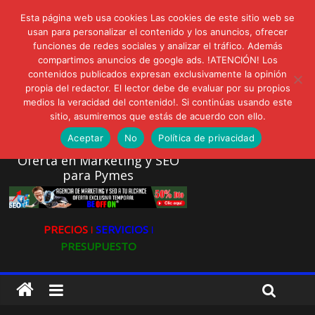
lunes, agosto 10, 2026
Esta página web usa cookies Las cookies de este sitio web se
Novedades:
AVISPEX PLUS FORTE Bioeffitech y Protección natural sin
usan para personalizar el contenido y los anuncios, ofrecer
funciones de redes sociales y analizar el tráfico. Además
dañar el entorno
compartimos anuncios de google ads. !ATENCIÓN! Los
LIVAM estrena Agua de Sal
contenidos publicados expresan exclusivamente la opinión
Ultravioleta Radio, Cómo una radio sin fines comerciales
propia del redactor. El lector debe de evaluar por su propios
conquistó a miles de oyentes
medios la veracidad del contenido!. Si continúas usando este
IA: Su importancia en las redes sociales
sitio, asumiremos que estás de acuerdo con ello.
Gravatar: Tu Huella Digital en las Redes Sociales
Aceptar
No
Política de privacidad
Oferta en Marketing y SEO
para Pymes
PRECIOS ǀ
SERVICIOS ǀ
PRESUPUESTO