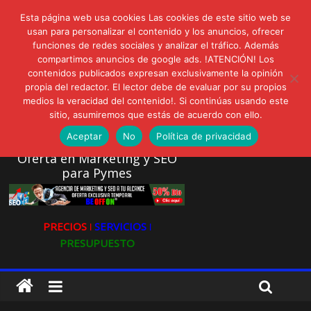
lunes, agosto 3, 2026
Esta página web usa cookies Las cookies de este sitio web se
Novedades:
AVISPEX PLUS FORTE Bioeffitech y Protección natural sin
usan para personalizar el contenido y los anuncios, ofrecer
funciones de redes sociales y analizar el tráfico. Además
dañar el entorno
compartimos anuncios de google ads. !ATENCIÓN! Los
LIVAM estrena Agua de Sal
contenidos publicados expresan exclusivamente la opinión
Ultravioleta Radio, Cómo una radio sin fines comerciales
propia del redactor. El lector debe de evaluar por su propios
conquistó a miles de oyentes
medios la veracidad del contenido!. Si continúas usando este
IA: Su importancia en las redes sociales
sitio, asumiremos que estás de acuerdo con ello.
Gravatar: Tu Huella Digital en las Redes Sociales
Aceptar
No
Política de privacidad
Oferta en Marketing y SEO
para Pymes
PRECIOS ǀ
SERVICIOS ǀ
PRESUPUESTO