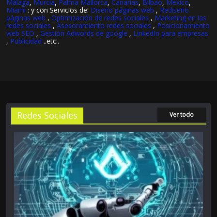
Málaga
,
Murcia
,
Palma Mallorca
,
Canarias
,
Bilbao
,
México
,
Miami
: y con Servicios de:
Diseño páginas web
,
Rediseño
páginas web
,
Optimización de redes sociales
,
Marketing en las
redes sociales
,
Asesoramiento redes sociales
,
Posicionamiento
web SEO
,
Gestión Adwords de google
,
LinkedIn para empresas
,
Publicidad
..etc..
Redes Sociales
Ver todo