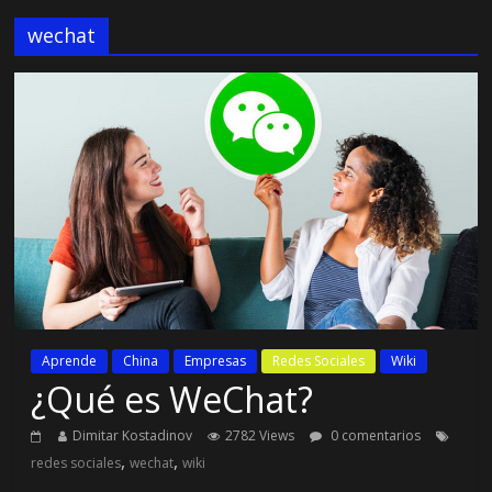
wechat
Aprende
China
Empresas
Redes Sociales
Wiki
¿Qué es WeChat?
Dimitar Kostadinov
2782 Views
0 comentarios
,
,
redes sociales
wechat
wiki