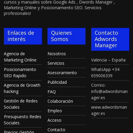
cursos y manuales sobre Google Ads , Dwords Manager ,
Marketing Online y Posicionamiento SEO. Servicios
profesionales!
Enlaces de
Quienes
Contacto
interés
Somos
Adwords
Manager
Agencia de
Nosotros
Marketing Online
Valencia – España
Servicios
Posicionamiento
WhatsApp +34
Asesoramiento
SEO Rapido
659006339
Publicidad
Agencia de Growth
Correo:
hacking
info@adwordsman
FAQ
ager.es
Gestión de Redes
Colaboración
Sociales
www.adwordsman
Empleo
ager.es
Presupuesto Redes
Acceso
Sociales
Contacto
Precios Gestión