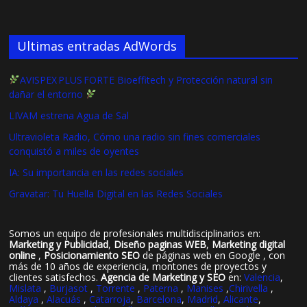
Ultimas entradas AdWords
AVISPEX PLUS FORTE Bioeffitech y Protección natural sin
dañar el entorno
LIVAM estrena Agua de Sal
Ultravioleta Radio, Cómo una radio sin fines comerciales
conquistó a miles de oyentes
IA: Su importancia en las redes sociales
Gravatar: Tu Huella Digital en las Redes Sociales
Somos un equipo de profesionales multidisciplinarios en:
Marketing y Publicidad
,
Diseño paginas WEB
,
Marketing digital
online
,
Posicionamiento SEO
de páginas web en Google , con
más de 10 años de experiencia, montones de proyectos y
clientes satisfechos.
Agencia de Marketing y SEO
en:
Valencia
,
Mislata
,
Burjasot
,
Torrente
,
Paterna
,
Manises
,
Chirivella
,
Aldaya
,
Alacuás
,
Catarroja
,
Barcelona
,
Madrid
,
Alicante
,