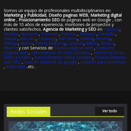
Somos un equipo de profesionales multidisciplinarios en:
Marketing y Publicidad
,
Diseño paginas WEB
,
Marketing digital
online
,
Posicionamiento SEO
de páginas web en Google , con
más de 10 años de experiencia, montones de proyectos y
clientes satisfechos.
Agencia de Marketing y SEO
en:
Valencia
,
Mislata
,
Burjasot
,
Torrente
,
Paterna
,
Manises
,
Chirivella
,
Aldaya
,
Alacuás
,
Catarroja
,
Barcelona
,
Madrid
,
Alicante
,
Málaga
,
Murcia
,
Palma Mallorca
,
Canarias
,
Bilbao
,
México
,
Miami
: y con Servicios de:
Diseño páginas web
,
Rediseño
páginas web
,
Optimización de redes sociales
,
Marketing en las
redes sociales
,
Asesoramiento redes sociales
,
Posicionamiento
web SEO
,
Gestión Adwords de google
,
LinkedIn para empresas
,
Publicidad
..etc..
Redes Sociales
Ver todo