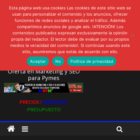
lunes, agosto 3, 2026
Esta página web usa cookies Las cookies de este sitio web se
Novedades:
AVISPEX PLUS FORTE Bioeffitech y Protección natural sin
usan para personalizar el contenido y los anuncios, ofrecer
funciones de redes sociales y analizar el tráfico. Además
dañar el entorno
compartimos anuncios de google ads. !ATENCIÓN! Los
LIVAM estrena Agua de Sal
contenidos publicados expresan exclusivamente la opinión
Ultravioleta Radio, Cómo una radio sin fines comerciales
propia del redactor. El lector debe de evaluar por su propios
conquistó a miles de oyentes
medios la veracidad del contenido!. Si continúas usando este
IA: Su importancia en las redes sociales
sitio, asumiremos que estás de acuerdo con ello.
Gravatar: Tu Huella Digital en las Redes Sociales
Aceptar
No
Política de privacidad
Oferta en Marketing y SEO
para Pymes
PRECIOS ǀ
SERVICIOS ǀ
PRESUPUESTO