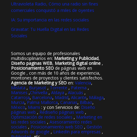
Ultravioleta Radio, Cómo una radio sin fines
comerciales conquistó a miles de oyentes
IA: Su importancia en las redes sociales
Gravatar: Tu Huella Digital en las Redes
Sociales
Somos un equipo de profesionales
multidisciplinarios en:
Marketing y Publicidad
,
Diseño paginas WEB
,
Marketing digital online
,
Posicionamiento SEO
de páginas web en
Google , con más de 10 años de experiencia,
montones de proyectos y clientes satisfechos.
Agencia de Marketing y SEO
en:
Valencia
,
Mislata
,
Burjasot
,
Torrente
,
Paterna
,
Manises
,
Chirivella
,
Aldaya
,
Alacuás
,
Catarroja
,
Barcelona
,
Madrid
,
Alicante
,
Málaga
,
Murcia
,
Palma Mallorca
,
Canarias
,
Bilbao
,
México
,
Miami
: y con Servicios de:
Diseño
páginas web
,
Rediseño páginas web
,
Optimización de redes sociales
,
Marketing en
las redes sociales
,
Asesoramiento redes
sociales
,
Posicionamiento web SEO
,
Gestión
Adwords de google
,
LinkedIn para empresas
,
Publicidad
..etc..