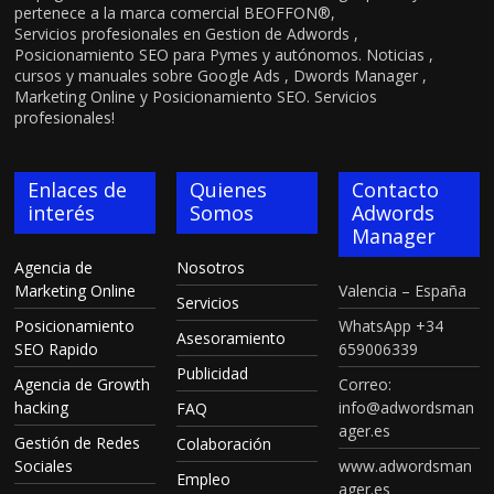
pertenece a la marca comercial BEOFFON®,
Servicios profesionales en Gestion de Adwords ,
Posicionamiento SEO para Pymes y autónomos. Noticias ,
cursos y manuales sobre Google Ads , Dwords Manager ,
Marketing Online y Posicionamiento SEO. Servicios
profesionales!
Enlaces de
Quienes
Contacto
interés
Somos
Adwords
Manager
Agencia de
Nosotros
Marketing Online
Valencia – España
Servicios
Posicionamiento
WhatsApp +34
Asesoramiento
SEO Rapido
659006339
Publicidad
Agencia de Growth
Correo:
hacking
info@adwordsman
FAQ
ager.es
Gestión de Redes
Colaboración
Sociales
www.adwordsman
Empleo
ager.es