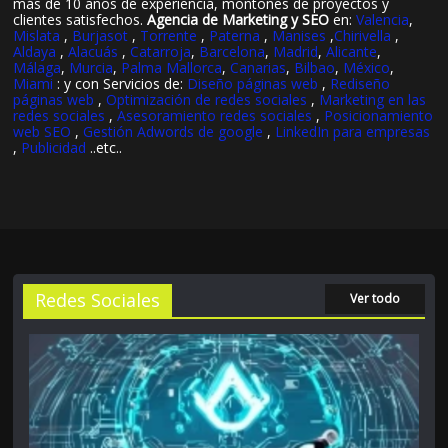
más de 10 años de experiencia, montones de proyectos y
clientes satisfechos.
Agencia de Marketing y SEO
en:
Valencia
,
Mislata
,
Burjasot
,
Torrente
,
Paterna
,
Manises
,
Chirivella
,
Aldaya
,
Alacuás
,
Catarroja
,
Barcelona
,
Madrid
,
Alicante
,
Málaga
,
Murcia
,
Palma Mallorca
,
Canarias
,
Bilbao
,
México
,
Miami
: y con Servicios de:
Diseño páginas web
,
Rediseño
páginas web
,
Optimización de redes sociales
,
Marketing en las
redes sociales
,
Asesoramiento redes sociales
,
Posicionamiento
web SEO
,
Gestión Adwords de google
,
LinkedIn para empresas
,
Publicidad
..etc..
Redes Sociales
Ver todo