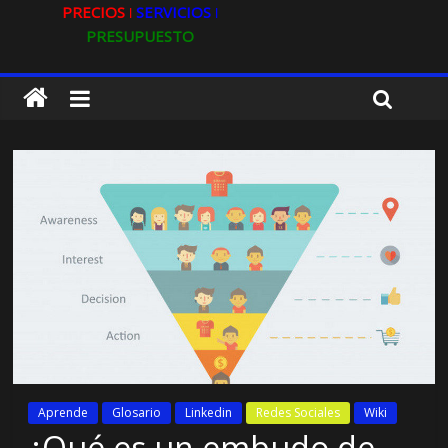
PRECIOS ǀ
SERVICIOS ǀ
PRESUPUESTO
Aprende
Glosario
Linkedin
Redes Sociales
Wiki
¿Qué es un embudo de