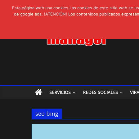
AVISPEX PLUS 
lunes, agosto 3, 2026
Novedades:
Esta página web usa cookies Las cookies de este sitio web se usa
LIVAM estrena A
de google ads. !ATENCIÓN! Los contenidos publicados expresan ex
Ultravioleta Rad
IA: Su importanci
Gravatar: Tu Huel
SERVICIOS
REDES SOCIALES
VIR
seo bing