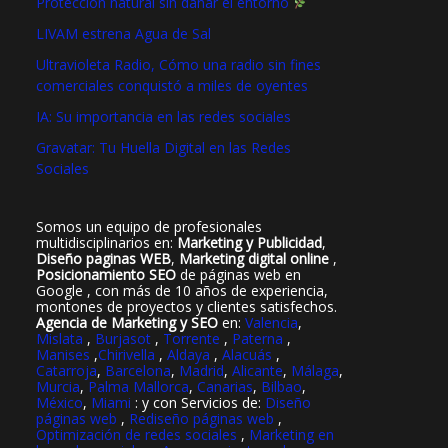
Protección natural sin dañar el entorno
LIVAM estrena Agua de Sal
Ultravioleta Radio, Cómo una radio sin fines
comerciales conquistó a miles de oyentes
IA: Su importancia en las redes sociales
Gravatar: Tu Huella Digital en las Redes
Sociales
Somos un equipo de profesionales
multidisciplinarios en:
Marketing y Publicidad
,
Diseño paginas WEB
,
Marketing digital online
,
Posicionamiento SEO
de páginas web en
Google , con más de 10 años de experiencia,
montones de proyectos y clientes satisfechos.
Agencia de Marketing y SEO
en:
Valencia
,
Mislata
,
Burjasot
,
Torrente
,
Paterna
,
Manises
,
Chirivella
,
Aldaya
,
Alacuás
,
Catarroja
,
Barcelona
,
Madrid
,
Alicante
,
Málaga
,
Murcia
,
Palma Mallorca
,
Canarias
,
Bilbao
,
México
,
Miami
: y con Servicios de:
Diseño
páginas web
,
Rediseño páginas web
,
Optimización de redes sociales
,
Marketing en