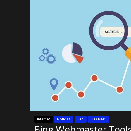
Internet
Noticias
Seo
SEO BING
Bing Webmaster Tools