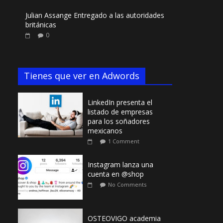
Julian Assange Entregado a las autoridades
británicas
0
Tienes que ver en Adwords
LinkedIn presenta el
listado de empresas
para los soñadores
mexicanos
1 Comment
Instagram lanza una
cuenta en @shop
No Comments
OSTEOVIGO academia