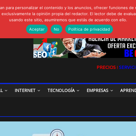
FORTE Bioeffitech y Protección natural sin dañar el entorno
n para personalizar el contenido y los anuncios, ofrecer funciones de 
gua de Sal
clusivamente la opinión propia del redactor. El lector debe de evaluar
io, Cómo una radio sin fines comerciales conquistó a miles de oyente
usando este sitio, asumiremos que estás de acuerdo con ello.
a en las redes sociales
la Digital en las Redes Sociales
Aceptar
No
Política de privacidad
PRECIOS ǀ
SERVICI
AL
INTERNET
TECNOLOGÍA
EMPRESAS
APREN