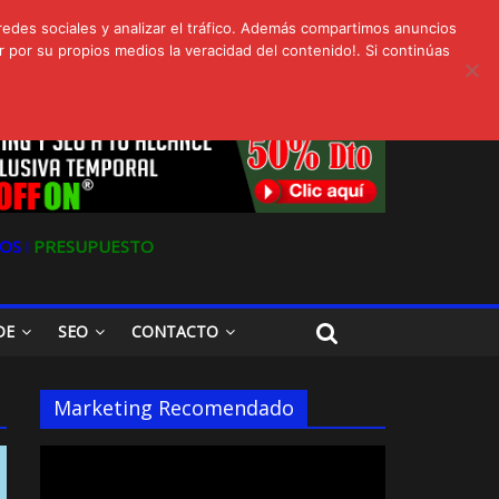
redes sociales y analizar el tráfico. Además compartimos anuncios
 por su propios medios la veracidad del contenido!. Si continúas
s
Oferta en Marketing y SEO para Pymes
OS ǀ
PRESUPUESTO
DE
SEO
CONTACTO
Marketing Recomendado