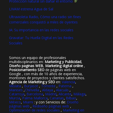
Protección natural sin dañar el entorno
LIVAM estrena Agua de Sal
Ultravioleta Radio, Cómo una radio sin fines
comerciales conquistó a miles de oyentes
IA: Su importancia en las redes sociales
Gravatar: Tu Huella Digital en las Redes
Sociales
Somos un equipo de profesionales
multidisciplinarios en:
Marketing y Publicidad
,
Diseño paginas WEB
,
Marketing digital online
,
Posicionamiento SEO
de páginas web en
Google , con más de 10 años de experiencia,
montones de proyectos y clientes satisfechos.
Agencia de Marketing y SEO
en:
Valencia
,
Mislata
,
Burjasot
,
Torrente
,
Paterna
,
Manises
,
Chirivella
,
Aldaya
,
Alacuás
,
Catarroja
,
Barcelona
,
Madrid
,
Alicante
,
Málaga
,
Murcia
,
Palma Mallorca
,
Canarias
,
Bilbao
,
México
,
Miami
: y con Servicios de:
Diseño
páginas web
,
Rediseño páginas web
,
Optimización de redes sociales
,
Marketing en