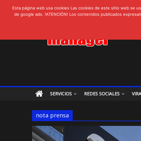
AVISPEX PLUS 
lunes, agosto 3, 2026
Novedades:
Esta página web usa cookies Las cookies de este sitio web se usa
LIVAM estrena A
de google ads. !ATENCIÓN! Los contenidos publicados expresan ex
Ultravioleta Rad
IA: Su importanci
Gravatar: Tu Huel
SERVICIOS
REDES SOCIALES
VIR
nota prensa