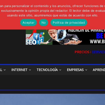
FORTE Bioeffitech y Protección natural sin dañar el entorno
n para personalizar el contenido y los anuncios, ofrecer funciones de 
gua de Sal
clusivamente la opinión propia del redactor. El lector debe de evaluar
io, Cómo una radio sin fines comerciales conquistó a miles de oyente
usando este sitio, asumiremos que estás de acuerdo con ello.
a en las redes sociales
la Digital en las Redes Sociales
Aceptar
No
Política de privacidad
PRECIOS ǀ
SERVICI
AL
INTERNET
TECNOLOGÍA
EMPRESAS
APREN