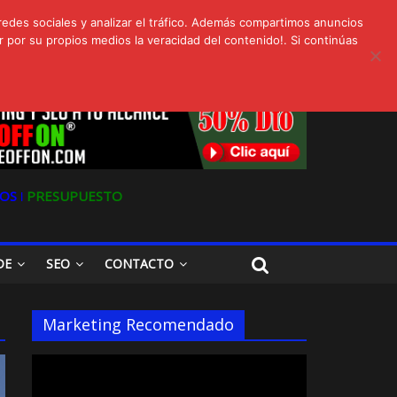
redes sociales y analizar el tráfico. Además compartimos anuncios
 por su propios medios la veracidad del contenido!. Si continúas
s
Oferta en Marketing y SEO para Pymes
OS ǀ
PRESUPUESTO
DE
SEO
CONTACTO
Marketing Recomendado