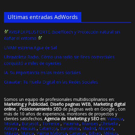
Ultimas entradas AdWords
AVISPEX PLUS FORTE Bioeffitech y Protección natural sin
dañar el entorno
LIVAM estrena Agua de Sal
Ultravioleta Radio, Cómo una radio sin fines comerciales
conquistó a miles de oyentes
IA: Su importancia en las redes sociales
Gravatar: Tu Huella Digital en las Redes Sociales
Somos un equipo de profesionales multidisciplinarios en:
Marketing y Publicidad
,
Diseño paginas WEB
,
Marketing digital
online
,
Posicionamiento SEO
de páginas web en Google , con
más de 10 años de experiencia, montones de proyectos y
clientes satisfechos.
Agencia de Marketing y SEO
en:
Valencia
,
Mislata
,
Burjasot
,
Torrente
,
Paterna
,
Manises
,
Chirivella
,
Aldaya
,
Alacuás
,
Catarroja
,
Barcelona
,
Madrid
,
Alicante
,
Málaga
,
Murcia
,
Palma Mallorca
,
Canarias
,
Bilbao
,
México
,