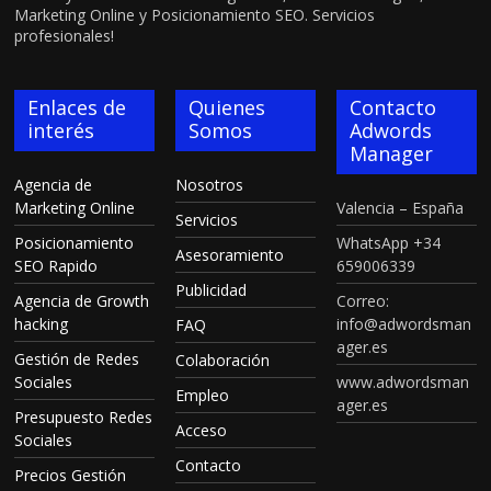
Marketing Online y Posicionamiento SEO. Servicios
profesionales!
Enlaces de
Quienes
Contacto
interés
Somos
Adwords
Manager
Agencia de
Nosotros
Marketing Online
Valencia – España
Servicios
Posicionamiento
WhatsApp +34
Asesoramiento
SEO Rapido
659006339
Publicidad
Agencia de Growth
Correo:
hacking
info@adwordsman
FAQ
ager.es
Gestión de Redes
Colaboración
Sociales
www.adwordsman
Empleo
ager.es
Presupuesto Redes
Acceso
Sociales
Contacto
Precios Gestión