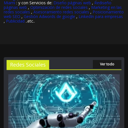
Miami
: y con Servicios de:
Diseño páginas web
,
Rediseño
páginas web
,
Optimización de redes sociales
,
Marketing en las
redes sociales
,
Asesoramiento redes sociales
,
Posicionamiento
web SEO
,
Gestión Adwords de google
,
LinkedIn para empresas
,
Publicidad
..etc..
Redes Sociales
Ver todo