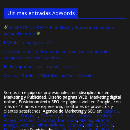
Ultimas entradas AdWords
AVISPEX PLUS FORTE Bioeffitech y Protección natural sin
dañar el entorno
LIVAM estrena Agua de Sal
Ultravioleta Radio, Cómo una radio sin fines comerciales
conquistó a miles de oyentes
IA: Su importancia en las redes sociales
Gravatar: Tu Huella Digital en las Redes Sociales
Somos un equipo de profesionales multidisciplinarios en:
Marketing y Publicidad
,
Diseño paginas WEB
,
Marketing digital
online
,
Posicionamiento SEO
de páginas web en Google , con
más de 10 años de experiencia, montones de proyectos y
clientes satisfechos.
Agencia de Marketing y SEO
en:
Valencia
,
Mislata
,
Burjasot
,
Torrente
,
Paterna
,
Manises
,
Chirivella
,
Aldaya
,
Alacuás
,
Catarroja
,
Barcelona
,
Madrid
,
Alicante
,
Málaga
,
Murcia
,
Palma Mallorca
,
Canarias
,
Bilbao
,
México
,
Miami
: y con Servicios de:
Diseño páginas web
,
Rediseño