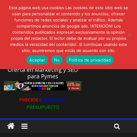
lunes, agosto 3, 2026
Esta página web usa cookies Las cookies de este sitio web se
Novedades:
usan para personalizar el contenido y los anuncios, ofrecer
AVISPEX PLUS FORTE Bioeffitech y Protección natural sin
funciones de redes sociales y analizar el tráfico. Además
dañar el entorno
compartimos anuncios de google ads. !ATENCIÓN! Los
LIVAM estrena Agua de Sal
contenidos publicados expresan exclusivamente la opinión
Ultravioleta Radio, Cómo una radio sin fines comerciales
propia del redactor. El lector debe de evaluar por su propios
conquistó a miles de oyentes
medios la veracidad del contenido!. Si continúas usando este
IA: Su importancia en las redes sociales
sitio, asumiremos que estás de acuerdo con ello.
Gravatar: Tu Huella Digital en las Redes Sociales
Aceptar
No
Política de privacidad
Oferta en Marketing y SEO
para Pymes
PRECIOS ǀ
SERVICIOS ǀ
PRESUPUESTO