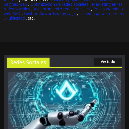
páginas web
,
Optimización de redes sociales
,
Marketing en las
redes sociales
,
Asesoramiento redes sociales
,
Posicionamiento
web SEO
,
Gestión Adwords de google
,
LinkedIn para empresas
,
Publicidad
..etc..
Redes Sociales
Ver todo