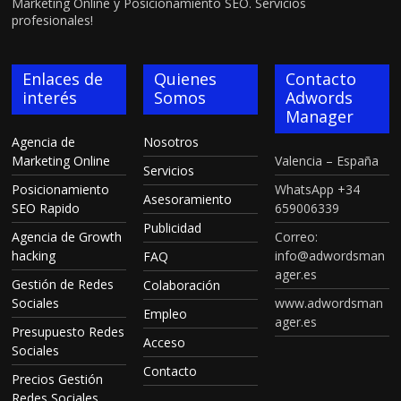
Marketing Online y Posicionamiento SEO. Servicios
profesionales!
Enlaces de
Quienes
Contacto
interés
Somos
Adwords
Manager
Agencia de
Nosotros
Marketing Online
Valencia – España
Servicios
Posicionamiento
WhatsApp +34
Asesoramiento
SEO Rapido
659006339
Publicidad
Agencia de Growth
Correo:
hacking
info@adwordsman
FAQ
ager.es
Gestión de Redes
Colaboración
Sociales
www.adwordsman
Empleo
ager.es
Presupuesto Redes
Acceso
Sociales
Contacto
Precios Gestión
Redes Sociales