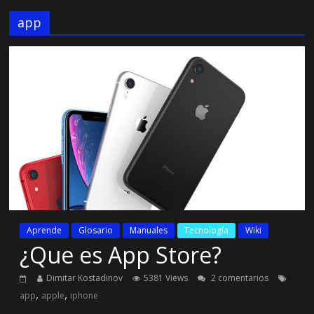
app
Aprende
Glosario
Manuales
Tecnología
Wiki
¿Que es App Store?
Dimitar Kostadinov
5381 Views
2 comentarios
,
,
app
apple
iphone