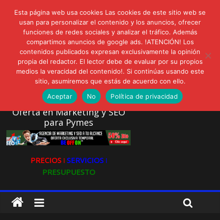
lunes, agosto 3, 2026
Esta página web usa cookies Las cookies de este sitio web se
Novedades:
AVISPEX PLUS FORTE Bioeffitech y Protección natural sin
usan para personalizar el contenido y los anuncios, ofrecer
funciones de redes sociales y analizar el tráfico. Además
dañar el entorno
compartimos anuncios de google ads. !ATENCIÓN! Los
LIVAM estrena Agua de Sal
contenidos publicados expresan exclusivamente la opinión
Ultravioleta Radio, Cómo una radio sin fines comerciales
propia del redactor. El lector debe de evaluar por su propios
conquistó a miles de oyentes
medios la veracidad del contenido!. Si continúas usando este
IA: Su importancia en las redes sociales
sitio, asumiremos que estás de acuerdo con ello.
Gravatar: Tu Huella Digital en las Redes Sociales
Aceptar
No
Política de privacidad
Oferta en Marketing y SEO
para Pymes
PRECIOS ǀ
SERVICIOS ǀ
PRESUPUESTO