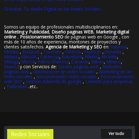
Gravatar: Tu Huella Digital en las Redes Sociales
Somos un equipo de profesionales multidisciplinarios en:
Marketing y Publicidad
,
Diseño paginas WEB
,
Marketing digital
online
,
Posicionamiento SEO
de páginas web en Google , con
más de 10 años de experiencia, montones de proyectos y
clientes satisfechos.
Agencia de Marketing y SEO
en:
Valencia
,
Mislata
,
Burjasot
,
Torrente
,
Paterna
,
Manises
,
Chirivella
,
Aldaya
,
Alacuás
,
Catarroja
,
Barcelona
,
Madrid
,
Alicante
,
Málaga
,
Murcia
,
Palma Mallorca
,
Canarias
,
Bilbao
,
México
,
Miami
: y con Servicios de:
Diseño páginas web
,
Rediseño
páginas web
,
Optimización de redes sociales
,
Marketing en las
redes sociales
,
Asesoramiento redes sociales
,
Posicionamiento
web SEO
,
Gestión Adwords de google
,
LinkedIn para empresas
,
Publicidad
..etc..
Redes Sociales
Ver todo