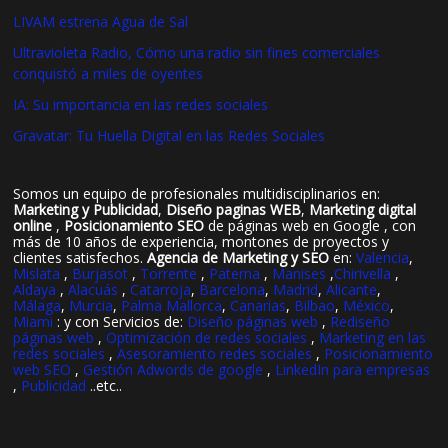
LIVAM estrena Agua de Sal
Ultravioleta Radio, Cómo una radio sin fines comerciales
conquistó a miles de oyentes
IA: Su importancia en las redes sociales
Gravatar: Tu Huella Digital en las Redes Sociales
Somos un equipo de profesionales multidisciplinarios en:
Marketing y Publicidad
,
Diseño paginas WEB
,
Marketing digital
online
,
Posicionamiento SEO
de páginas web en Google , con
más de 10 años de experiencia, montones de proyectos y
clientes satisfechos.
Agencia de Marketing y SEO
en:
Valencia
,
Mislata
,
Burjasot
,
Torrente
,
Paterna
,
Manises
,
Chirivella
,
Aldaya
,
Alacuás
,
Catarroja
,
Barcelona
,
Madrid
,
Alicante
,
Málaga
,
Murcia
,
Palma Mallorca
,
Canarias
,
Bilbao
,
México
,
Miami
: y con Servicios de:
Diseño páginas web
,
Rediseño
páginas web
,
Optimización de redes sociales
,
Marketing en las
redes sociales
,
Asesoramiento redes sociales
,
Posicionamiento
web SEO
,
Gestión Adwords de google
,
LinkedIn para empresas
,
Publicidad
..etc..