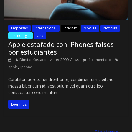
Empresas
Internacional
Internet
Móviles
Noticias
Tecnología
Usa
Apple estafado con iPhones falsos
por estudiantes
Dimitar Kostadinov
3900 Views
1 comentario
,
apple
iphone
Curabitur laoreet hendrerit ante, condimentum eleifend
massa bibendum id. Vestibulum vel quam quis leo
consectetur condimentum
Leer más
Siguiente →