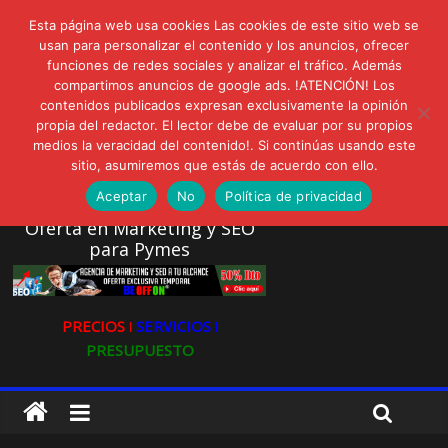
lunes, agosto 3, 2026
Esta página web usa cookies Las cookies de este sitio web se
Novedades:
usan para personalizar el contenido y los anuncios, ofrecer
LIVAM estrena Agua de Sal
funciones de redes sociales y analizar el tráfico. Además
Ultravioleta Radio, Cómo una radio sin fines comerciales
compartimos anuncios de google ads. !ATENCIÓN! Los
conquistó a miles de oyentes
contenidos publicados expresan exclusivamente la opinión
propia del redactor. El lector debe de evaluar por su propios
IA: Su importancia en las redes sociales
medios la veracidad del contenido!. Si continúas usando este
Gravatar: Tu Huella Digital en las Redes Sociales
sitio, asumiremos que estás de acuerdo con ello.
AVISPEX PLUS FORTE Bioeffitech y Protección natural sin
dañar el entorno
Aceptar
No
Política de privacidad
Oferta en Marketing y SEO
para Pymes
PRECIOS ǀ
SERVICIOS ǀ
PRESUPUESTO