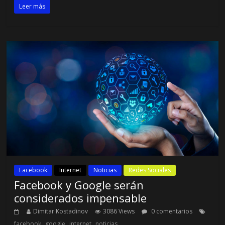
Leer más
Facebook
Internet
Noticias
Redes Sociales
Facebook y Google serán
considerados impensable
Dimitar Kostadinov
3086 Views
0 comentarios
,
,
,
facebook
google
internet
noticias