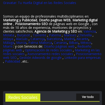
Gravatar: Tu Huella Digital en las Redes Sociales
Somos un equipo de profesionales multidisciplinarios en:
Marketing y Publicidad
,
Diseño paginas WEB
,
Marketing digital
online
,
Posicionamiento SEO
de páginas web en Google , con
más de 10 años de experiencia, montones de proyectos y
clientes satisfechos.
Agencia de Marketing y SEO
en:
Valencia
,
Mislata
,
Burjasot
,
Torrente
,
Paterna
,
Manises
,
Chirivella
,
Aldaya
,
Alacuás
,
Catarroja
,
Barcelona
,
Madrid
,
Alicante
,
Málaga
,
Murcia
,
Palma Mallorca
,
Canarias
,
Bilbao
,
México
,
Miami
: y con Servicios de:
Diseño páginas web
,
Rediseño
páginas web
,
Optimización de redes sociales
,
Marketing en las
redes sociales
,
Asesoramiento redes sociales
,
Posicionamiento
web SEO
,
Gestión Adwords de google
,
LinkedIn para empresas
,
Publicidad
..etc..
Redes Sociales
Ver todo