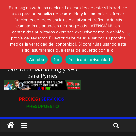
lunes, agosto 3, 2026
Esta página web usa cookies Las cookies de este sitio web se
Novedades:
AVISPEX PLUS FORTE Bioeffitech y Protección natural sin
usan para personalizar el contenido y los anuncios, ofrecer
funciones de redes sociales y analizar el tráfico. Además
dañar el entorno
compartimos anuncios de google ads. !ATENCIÓN! Los
LIVAM estrena Agua de Sal
contenidos publicados expresan exclusivamente la opinión
Ultravioleta Radio, Cómo una radio sin fines comerciales
propia del redactor. El lector debe de evaluar por su propios
conquistó a miles de oyentes
medios la veracidad del contenido!. Si continúas usando este
IA: Su importancia en las redes sociales
sitio, asumiremos que estás de acuerdo con ello.
Gravatar: Tu Huella Digital en las Redes Sociales
Aceptar
No
Política de privacidad
Oferta en Marketing y SEO
para Pymes
PRECIOS ǀ
SERVICIOS ǀ
PRESUPUESTO