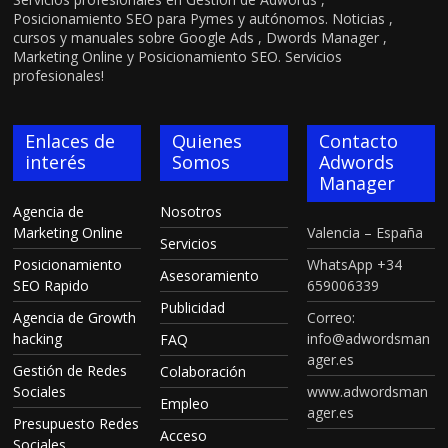
Posicionamiento SEO para Pymes y autónomos. Noticias ,
cursos y manuales sobre Google Ads , Dwords Manager ,
Marketing Online y Posicionamiento SEO. Servicios
profesionales!
Enlaces de
Quienes
Contacto
interés
Somos
Adwords
Manager
Agencia de
Nosotros
Marketing Online
Valencia – España
Servicios
Posicionamiento
WhatsApp +34
Asesoramiento
SEO Rapido
659006339
Publicidad
Agencia de Growth
Correo:
hacking
info@adwordsman
FAQ
ager.es
Gestión de Redes
Colaboración
Sociales
www.adwordsman
Empleo
ager.es
Presupuesto Redes
Acceso
Sociales