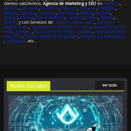
clientes satisfechos.
Agencia de Marketing y SEO
en:
Valencia
,
Mislata
,
Burjasot
,
Torrente
,
Paterna
,
Manises
,
Chirivella
,
Aldaya
,
Alacuás
,
Catarroja
,
Barcelona
,
Madrid
,
Alicante
,
Málaga
,
Murcia
,
Palma Mallorca
,
Canarias
,
Bilbao
,
México
,
Miami
: y con Servicios de:
Diseño páginas web
,
Rediseño
páginas web
,
Optimización de redes sociales
,
Marketing en las
redes sociales
,
Asesoramiento redes sociales
,
Posicionamiento
web SEO
,
Gestión Adwords de google
,
LinkedIn para empresas
,
Publicidad
..etc..
Redes Sociales
Ver todo