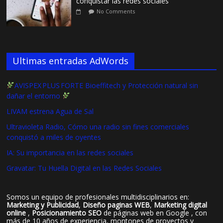
conquistar las redes sociales
No Comments
Ultimas entradas AdWords
AVISPEX PLUS FORTE Bioeffitech y Protección natural sin
dañar el entorno
LIVAM estrena Agua de Sal
Ultravioleta Radio, Cómo una radio sin fines comerciales
conquistó a miles de oyentes
IA: Su importancia en las redes sociales
Gravatar: Tu Huella Digital en las Redes Sociales
Somos un equipo de profesionales multidisciplinarios en:
Marketing y Publicidad
,
Diseño paginas WEB
,
Marketing digital
online
,
Posicionamiento SEO
de páginas web en Google , con
más de 10 años de experiencia, montones de proyectos y