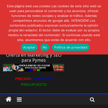
lunes, agosto 3, 2026
Esta página web usa cookies Las cookies de este sitio web se
Novedades:
AVISPEX PLUS FORTE Bioeffitech y Protección natural sin
usan para personalizar el contenido y los anuncios, ofrecer
funciones de redes sociales y analizar el tráfico. Además
dañar el entorno
compartimos anuncios de google ads. !ATENCIÓN! Los
LIVAM estrena Agua de Sal
contenidos publicados expresan exclusivamente la opinión
Ultravioleta Radio, Cómo una radio sin fines comerciales
propia del redactor. El lector debe de evaluar por su propios
conquistó a miles de oyentes
medios la veracidad del contenido!. Si continúas usando este
IA: Su importancia en las redes sociales
sitio, asumiremos que estás de acuerdo con ello.
Gravatar: Tu Huella Digital en las Redes Sociales
Aceptar
No
Política de privacidad
Oferta en Marketing y SEO
para Pymes
PRECIOS ǀ
SERVICIOS ǀ
PRESUPUESTO